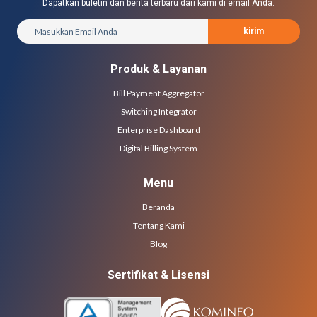
Dapatkan buletin dan berita terbaru dari kami di email Anda.
kirim
Produk & Layanan
Bill Payment Aggregator
Switching Integrator
Enterprise Dashboard
Digital Billing System
Menu
Beranda
Tentang Kami
Blog
Sertifikat & Lisensi