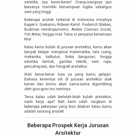
estetika nya keren-keren! Orang-orangnya pun
biasanya memiliki kemampuan logika sekaligus
seni yang tinggi.
Beberapa arsitek terkenal di Indonesia misalnya
Bapak Ir. Soekarno, Ridwan Kamil, Frederich Silaban,
Budiman Hendropurnomo, Atelier Cosmas Gozali,
Yori Antar, hingga mas Tulus si penyanyi kenamaan
kita!
Kalau kamu kuliah di jurusan arsitektur, kamu akan
banyak belajar mengenai matematika, tata ruang,
mekanika, kalkulus, fisika bangunan, hingga
estetika bentuk, gambar teknik, seni rupa,
pencahayaan, dan fotografi arsitektur.
Wah benar-benar luas ya yang kamu pelajari.
Bahasa kerennya sih di jurusan arsitektur otak
kanan dan kirimu akan sama-sama digembleng
oleh guru-guru mu nantinya.
Terus kalau udah berlelah-lelah kuliah arsitektur,
nanti kerja apa? Nah kami udah rangkum di
beberapa pekerjaan yang bisa dilakoni kalau kamu
adalah seorang arsitek!
Beberapa Prospek Kerja Jurusan
Arsitektur