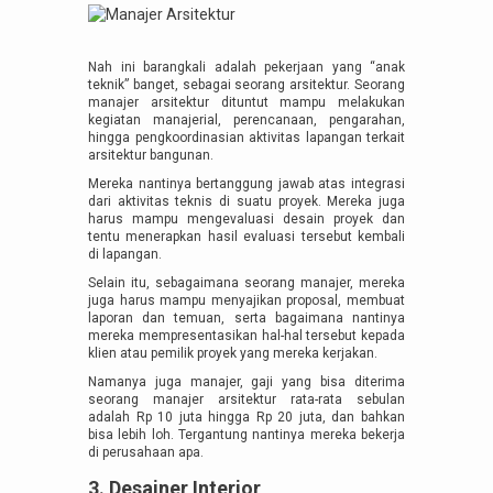
Nah ini barangkali adalah pekerjaan yang “anak
teknik” banget, sebagai seorang arsitektur. Seorang
manajer arsitektur dituntut mampu melakukan
kegiatan manajerial, perencanaan, pengarahan,
hingga pengkoordinasian aktivitas lapangan terkait
arsitektur bangunan.
Mereka nantinya bertanggung jawab atas integrasi
dari aktivitas teknis di suatu proyek. Mereka juga
harus mampu mengevaluasi desain proyek dan
tentu menerapkan hasil evaluasi tersebut kembali
di lapangan.
Selain itu, sebagaimana seorang manajer, mereka
juga harus mampu menyajikan proposal, membuat
laporan dan temuan, serta bagaimana nantinya
mereka mempresentasikan hal-hal tersebut kepada
klien atau pemilik proyek yang mereka kerjakan.
Namanya juga manajer, gaji yang bisa diterima
seorang manajer arsitektur rata-rata sebulan
adalah Rp 10 juta hingga Rp 20 juta, dan bahkan
bisa lebih loh. Tergantung nantinya mereka bekerja
di perusahaan apa.
3. Desainer Interior