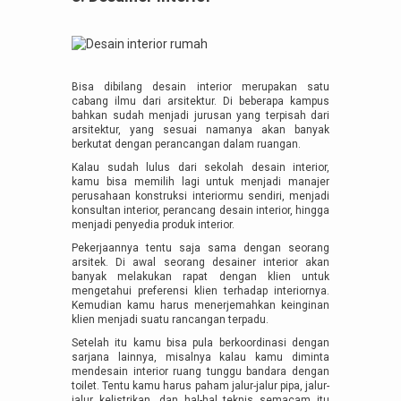
Bisa dibilang desain interior merupakan satu
cabang ilmu dari arsitektur. Di beberapa kampus
bahkan sudah menjadi jurusan yang terpisah dari
arsitektur, yang sesuai namanya akan banyak
berkutat dengan perancangan dalam ruangan.
Kalau sudah lulus dari sekolah desain interior,
kamu bisa memilih lagi untuk menjadi manajer
perusahaan konstruksi interiormu sendiri, menjadi
konsultan interior, perancang desain interior, hingga
menjadi penyedia produk interior.
Pekerjaannya tentu saja sama dengan seorang
arsitek. Di awal seorang desainer interior akan
banyak melakukan rapat dengan klien untuk
mengetahui preferensi klien terhadap interiornya.
Kemudian kamu harus menerjemahkan keinginan
klien menjadi suatu rancangan terpadu.
Setelah itu kamu bisa pula berkoordinasi dengan
sarjana lainnya, misalnya kalau kamu diminta
mendesain interior ruang tunggu bandara dengan
toilet. Tentu kamu harus paham jalur-jalur pipa, jalur-
jalur kelistrikan, dan hal-hal teknis semacam itu