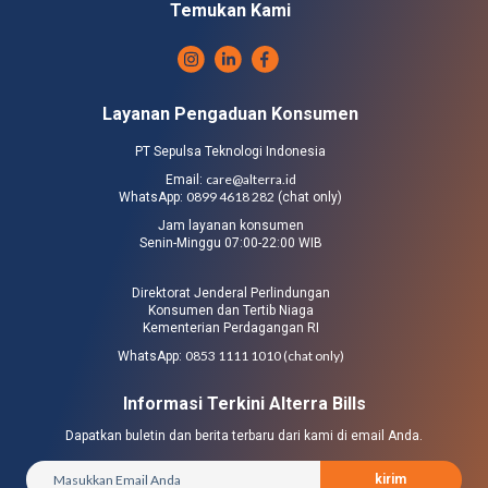
Temukan Kami
Layanan Pengaduan Konsumen
PT Sepulsa Teknologi Indonesia
care@alterra.id
Email:
0899 4618 282
WhatsApp:
(chat only)
Jam layanan konsumen
Senin-Minggu 07:00-22:00 WIB
Direktorat Jenderal Perlindungan
Konsumen dan Tertib Niaga
Kementerian Perdagangan RI
0853 1111 1010 (chat only)
WhatsApp:
Informasi Terkini Alterra Bills
Dapatkan buletin dan berita terbaru dari kami di email Anda.
kirim