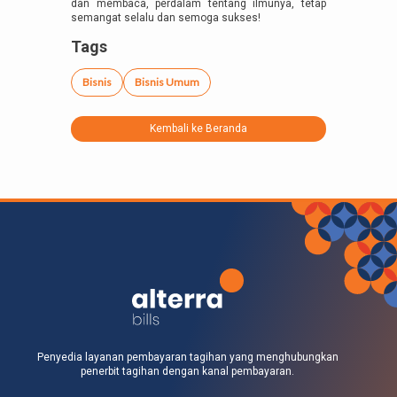
dan membaca, perdalam tentang ilmunya, tetap
semangat selalu dan semoga sukses!
Tags
Bisnis
Bisnis Umum
Kembali ke Beranda
Penyedia layanan pembayaran tagihan yang menghubungkan
penerbit tagihan dengan kanal pembayaran.