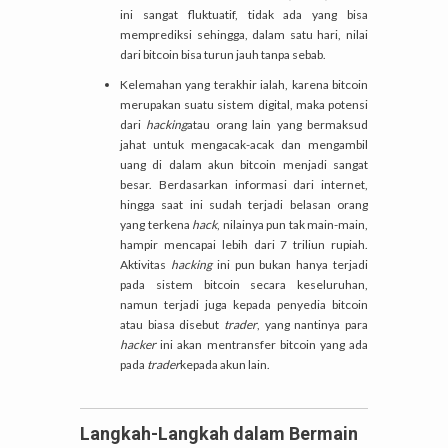
ini sangat fluktuatif, tidak ada yang bisa
memprediksi sehingga, dalam satu hari, nilai
dari bitcoin bisa turun jauh tanpa sebab.
Kelemahan yang terakhir ialah, karena bitcoin
merupakan suatu sistem digital, maka potensi
dari
hacking
atau orang lain yang bermaksud
jahat untuk mengacak-acak dan mengambil
uang di dalam akun bitcoin menjadi sangat
besar. Berdasarkan informasi dari internet,
hingga saat ini sudah terjadi belasan orang
yang terkena
hack
, nilainya pun tak main-main,
hampir mencapai lebih dari 7 triliun rupiah.
Aktivitas
hacking
ini pun bukan hanya terjadi
pada sistem bitcoin secara keseluruhan,
namun terjadi juga kepada penyedia bitcoin
atau biasa disebut
trader
, yang nantinya para
hacker
ini akan mentransfer bitcoin yang ada
pada
trader
kepada akun lain.
Langkah-Langkah dalam Bermain