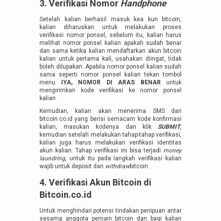
3. Verifikasi Nomor
Handphone
Setelah kalian berhasil masuk kea kun bitcoin,
kalian diharuskan untuk melakukan proses
verifikasi nomor ponsel, sebelum itu, kalian harus
melihat nomor ponsel kalian apakah sudah benar
dan sama ketika kalian mendaftarkan akun bitcoin
kalian untuk pertama kali, usahakan diingat, tidak
boleh dilupakan. Apabila nomor ponsel kalian sudah
sama seperti nomor ponsel kalian tekan tombol
menu
IYA, NOMOR DI ARAS BENAR
untuk
mengirimkan kode verifikasi ke nomor ponsel
kalian.
Kemudian, kalian akan menerima SMS dari
bitcoin.co.id yang berisi semacam kode konfirmasi
kalian, masukan kodenya dan klik
SUBMIT
,
kemudian setelah melakukan tahap-tahap verifikasi,
kalian juga harus melakukan verifikasi identitas
akun kalian. Tahap verifikasi ini bisa terjadi
money
laundring
, untuk itu pada langkah verifikasi kalian
wajib untuk deposit dan
withdraw
bitcoin.
4. Verifikasi Akun Bitcoin di
Bitcoin.co.id
Untuk menghindari potensi tindakan penipuan antar
sesama anggota pemain bitcoin dan bagi kalian