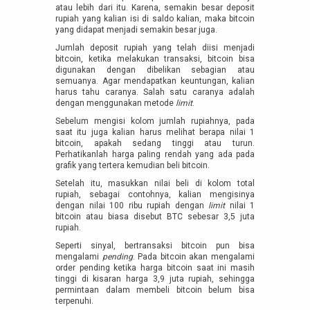
atau lebih dari itu. Karena, semakin besar deposit
rupiah yang kalian isi di saldo kalian, maka bitcoin
yang didapat menjadi semakin besar juga.
Jumlah deposit rupiah yang telah diisi menjadi
bitcoin, ketika melakukan transaksi, bitcoin bisa
digunakan dengan dibelikan sebagian atau
semuanya. Agar mendapatkan keuntungan, kalian
harus tahu caranya. Salah satu caranya adalah
dengan menggunakan metode
limit
.
Sebelum mengisi kolom jumlah rupiahnya, pada
saat itu juga kalian harus melihat berapa nilai 1
bitcoin, apakah sedang tinggi atau turun.
Perhatikanlah harga paling rendah yang ada pada
grafik yang tertera kemudian beli bitcoin.
Setelah itu, masukkan nilai beli di kolom total
rupiah, sebagai contohnya, kalian mengisinya
dengan nilai 100 ribu rupiah dengan
limit
nilai 1
bitcoin atau biasa disebut BTC sebesar 3,5 juta
rupiah.
Seperti sinyal, bertransaksi bitcoin pun bisa
mengalami
pending
. Pada bitcoin akan mengalami
order pending ketika harga bitcoin saat ini masih
tinggi di kisaran harga 3,9 juta rupiah, sehingga
permintaan dalam membeli bitcoin belum bisa
terpenuhi.