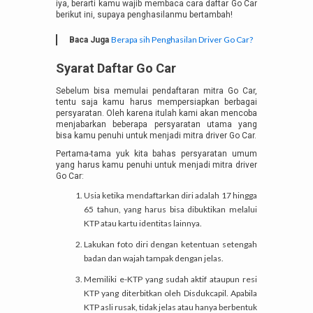
iya, berarti kamu wajib membaca cara daftar Go Car
berikut ini, supaya penghasilanmu bertambah!
Berapa sih Penghasilan Driver Go Car?
Baca Juga
Syarat Daftar Go Car
Sebelum bisa memulai pendaftaran mitra Go Car,
tentu saja kamu harus mempersiapkan berbagai
persyaratan. Oleh karena itulah kami akan mencoba
menjabarkan beberapa persyaratan utama yang
bisa kamu penuhi untuk menjadi mitra driver Go Car.
Pertama-tama yuk kita bahas persyaratan umum
yang harus kamu penuhi untuk menjadi mitra driver
Go Car:
Usia ketika mendaftarkan diri adalah 17 hingga
65 tahun, yang harus bisa dibuktikan melalui
KTP atau kartu identitas lainnya.
Lakukan foto diri dengan ketentuan setengah
badan dan wajah tampak dengan jelas.
Memiliki e-KTP yang sudah aktif ataupun resi
KTP yang diterbitkan oleh Disdukcapil. Apabila
KTP asli rusak, tidak jelas atau hanya berbentuk