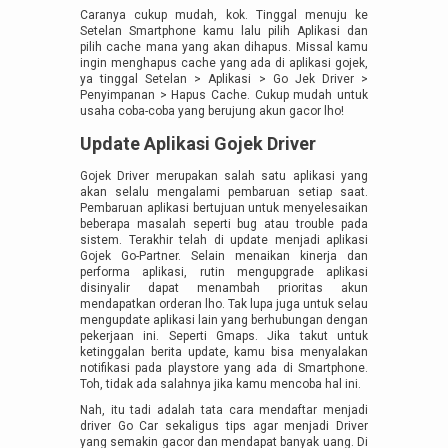
Caranya cukup mudah, kok. Tinggal menuju ke
Setelan Smartphone kamu lalu pilih Aplikasi dan
pilih cache mana yang akan dihapus. Missal kamu
ingin menghapus cache yang ada di aplikasi gojek,
ya tinggal Setelan > Aplikasi > Go Jek Driver >
Penyimpanan > Hapus Cache. Cukup mudah untuk
usaha coba-coba yang berujung akun gacor lho!
Update Aplikasi Gojek Driver
Gojek Driver merupakan salah satu aplikasi yang
akan selalu mengalami pembaruan setiap saat.
Pembaruan aplikasi bertujuan untuk menyelesaikan
beberapa masalah seperti bug atau trouble pada
sistem. Terakhir telah di update menjadi aplikasi
Gojek Go-Partner. Selain menaikan kinerja dan
performa aplikasi, rutin mengupgrade aplikasi
disinyalir dapat menambah prioritas akun
mendapatkan orderan lho. Tak lupa juga untuk selau
mengupdate aplikasi lain yang berhubungan dengan
pekerjaan ini. Seperti Gmaps. Jika takut untuk
ketinggalan berita update, kamu bisa menyalakan
notifikasi pada playstore yang ada di Smartphone.
Toh, tidak ada salahnya jika kamu mencoba hal ini.
Nah, itu tadi adalah tata cara mendaftar menjadi
driver Go Car sekaligus tips agar menjadi Driver
yang semakin gacor dan mendapat banyak uang. Di