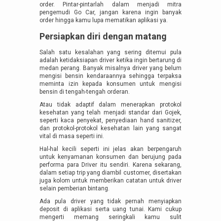
order. Pintar-pintarlah dalam menjadi mitra
pengemudi Go Car, jangan karena ingin banyak
order hingga kamu lupa mematikan aplikasi ya.
Persiapkan diri dengan matang
Salah satu kesalahan yang sering ditemui pula
adalah ketidaksiapan driver ketika ingin bertarung di
medan perang. Banyak misalnya driver yang belum
mengisi bensin kendaraannya sehingga terpaksa
meminta izin kepada konsumen untuk mengisi
bensin di tengah-tengah orderan.
Atau tidak adaptif dalam menerapkan protokol
kesehatan yang telah menjadi standar dari Gojek,
seperti kaca penyekat, penyediaan hand sanitizer,
dan protokol-protokol kesehatan lain yang sangat
vital di masa seperti ini.
Hal-hal kecili seperti ini jelas akan berpengaruh
untuk kenyamanan konsumen dan berujung pada
performa para Driver itu sendiri. Karena sekarang,
dalam setiap trip yang diambil customer, disertakan
juga kolom untuk memberikan catatan untuk driver
selain pemberian bintang.
Ada pula driver yang tidak pernah menyiapkan
deposit di aplikasi serta uang tunai. Kami cukup
mengerti memang seringkali kamu sulit