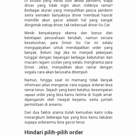
Di situasi yang serba sulit akibat pandemi, siapa
driver yang tidak ingin akun miliknya ramai?
Berbagai aturan yang menyulitkan pasca pandemi
serta semakin banyaknya driver membuat hasrat
memiliki akun gacor adalah hal yang sangat
diingintak setiap driver, tak terkecuali driver Go Car.
Meski kenyataanya skema dan bonus dari
ketetapan perusahaan berubah, namun secara
keseluruhan, para Driver Go Car ini selalu
mengupayakan untuk mendapatkan order yang
banyak. Belum lagi jika ini menjadi pekerjaan
tunggal dengan bayangan berbagai kebutuhan dan
macam ragam cicilan yang selalu menghantui para
Driver. Jelas, menjadikan akun ramai dengan
segala cara akan berusaha ditempuh.
Namun, hingga saat ini memang tidak banyak
informasi jelas mengenai cara supaya orderan bisa
ramai terus. Sejauh yang kami ketahui, kesempatan
repeat
order yang bisa kamu terima di Gojek amat
dipengaruhi oleh riwayat kerjamu serta jumlah
permintaan di areamu.
Dari dua faktor utama itulah kemudian kami coba
merangkum beberapa tips yang bisa kamu lakukan
supaya orderanmu bisa gacor terus.
Hindari pilih-pilih order