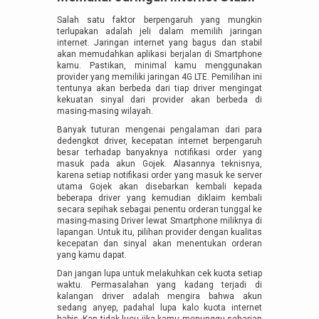
Salah satu faktor berpengaruh yang mungkin
terlupakan adalah jeli dalam memilih jaringan
internet. Jaringan internet yang bagus dan stabil
akan memudahkan aplikasi berjalan di Smartphone
kamu. Pastikan, minimal kamu menggunakan
provider yang memiliki jaringan 4G LTE. Pemilihan ini
tentunya akan berbeda dari tiap driver mengingat
kekuatan sinyal dari provider akan berbeda di
masing-masing wilayah.
Banyak tuturan mengenai pengalaman dari para
dedengkot driver, kecepatan internet berpengaruh
besar terhadap banyaknya notifikasi order yang
masuk pada akun Gojek. Alasannya teknisnya,
karena setiap notifikasi order yang masuk ke server
utama Gojek akan disebarkan kembali kepada
beberapa driver yang kemudian diklaim kembali
secara sepihak sebagai penentu orderan tunggal ke
masing-masing Driver lewat Smartphone miliknya di
lapangan. Untuk itu, pilihan provider dengan kualitas
kecepatan dan sinyal akan menentukan orderan
yang kamu dapat.
Dan jangan lupa untuk melakuhkan cek kuota setiap
waktu. Permasalahan yang kadang terjadi di
kalangan driver adalah mengira bahwa akun
sedang anyep, padahal lupa kalo kuota internet
habis. Kan tidak lucu jika kamu menunggu seharian