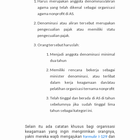
Harus merupakan anggota denominasi/aliran
agama yang telah dikenal sebagai organisasi
agama nonprofit di AS.
Denominasi atau aliran tersebut merupakan
pengecualian pajak atau memiliki statu
pengecualian pajak.
Orang tersebut haruslah:
Menjadi anggota denominasi minimal
dua tahun
Memiliki rencana bekerja sebagai
minister denominasi, atau terlibat
dalam kerja keagamaan dan/atau
pelatihan organisasi ternama nonprofit
Telah tinggal dan berada di AS di tahun
sebelumnya jika sudah tinggal lima
tahun sebagai kategori ini.
Selain itu ada catatan khusus bagi organisasi
keagamaan yang ingin mengirimkan orangnya,
formulir I-129
yakni mereka wajib mengajukan
dan