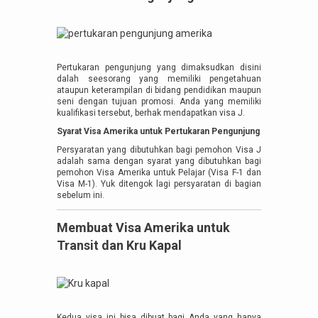
Pertukaran pengunjung yang dimaksudkan disini
dalah seesorang yang memiliki pengetahuan
ataupun keterampilan di bidang pendidikan maupun
seni dengan tujuan promosi. Anda yang memiliki
kualifikasi tersebut, berhak mendapatkan visa J.
Syarat Visa Amerika untuk Pertukaran Pengunjung
Persyaratan yang dibutuhkan bagi pemohon Visa J
adalah sama dengan syarat yang dibutuhkan bagi
pemohon Visa Amerika untuk Pelajar (Visa F-1 dan
Visa M-1). Yuk ditengok lagi persyaratan di bagian
sebelum ini.
Membuat Visa Amerika untuk
Transit dan Kru Kapal
Kedua visa ini bisa dibuat bagi Anda yang hanya