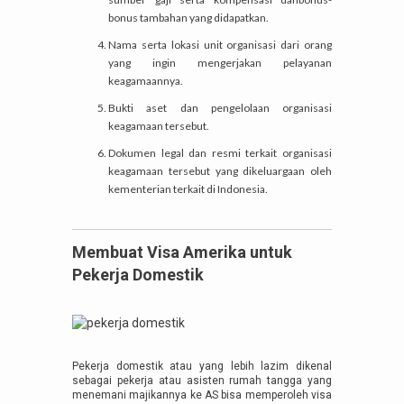
bonus tambahan yang didapatkan.
Nama serta lokasi unit organisasi dari orang
yang ingin mengerjakan pelayanan
keagamaannya.
Bukti aset dan pengelolaan organisasi
keagamaan tersebut.
Dokumen legal dan resmi terkait organisasi
keagamaan tersebut yang dikeluargaan oleh
kementerian terkait di Indonesia.
Membuat Visa Amerika untuk
Pekerja Domestik
Pekerja domestik atau yang lebih lazim dikenal
sebagai pekerja atau asisten rumah tangga yang
menemani majikannya ke AS bisa memperoleh visa