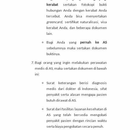
kerabat
sertakan fotokopi bukti
hubungan Anda dengan kerabat Anda
tersebut. Anda bisa menyertakan
greencard,
sertifikat naturalisasi, visa
kerabat Anda, dan beberapa dokumen
lain.
Bagi Anda yang
pernah ke AS
sebelumnya maka sertakan dokumen
buktinya.
Bagi orang yang ingin melakukan perawatan
medis di AS, maka sertakan dokumen di bawah
ini:
Surat keterangan berisi diagnosis
medis dari dokter di Indonesia, sifat
penyakit serta alasan mengapa pasien
butuh dirawat di AS.
Surat dari fasilitas layanan kesehatan di
AS yang telah bersedia mengobati
penyakit pasien dengan rincian waktu
serta biaya pengobatan secara penuh.