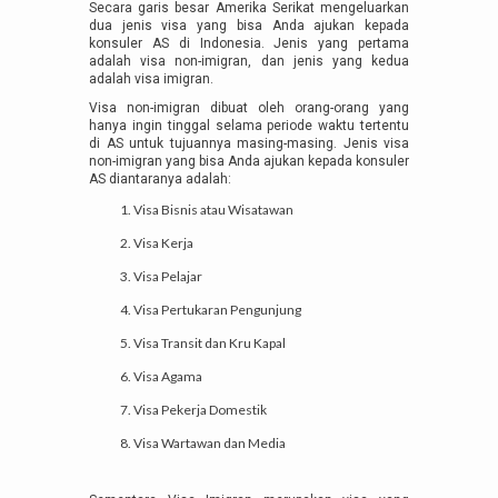
Secara garis besar Amerika Serikat mengeluarkan
dua jenis visa yang bisa Anda ajukan kepada
konsuler AS di Indonesia. Jenis yang pertama
adalah visa non-imigran, dan jenis yang kedua
adalah visa imigran.
Visa non-imigran dibuat oleh orang-orang yang
hanya ingin tinggal selama periode waktu tertentu
di AS untuk tujuannya masing-masing. Jenis visa
non-imigran yang bisa Anda ajukan kepada konsuler
AS diantaranya adalah:
Visa Bisnis atau Wisatawan
Visa Kerja
Visa Pelajar
Visa Pertukaran Pengunjung
Visa Transit dan Kru Kapal
Visa Agama
Visa Pekerja Domestik
Visa Wartawan dan Media