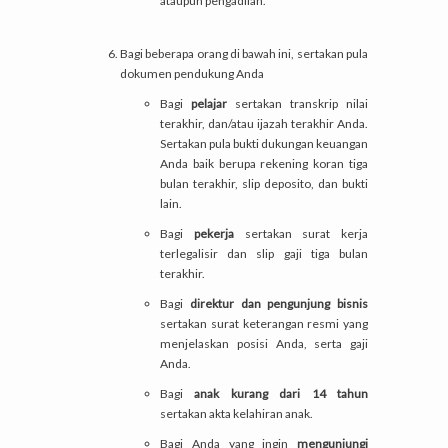
ataupun pengadilan.
Bagi beberapa orang di bawah ini, sertakan pula
dokumen pendukung Anda
Bagi
pelajar
sertakan transkrip nilai
terakhir, dan/atau ijazah terakhir Anda.
Sertakan pula bukti dukungan keuangan
Anda baik berupa rekening koran tiga
bulan terakhir, slip deposito, dan bukti
lain.
Bagi
pekerja
sertakan surat kerja
terlegalisir dan slip gaji tiga bulan
terakhir.
Bagi
direktur dan pengunjung bisnis
sertakan surat keterangan resmi yang
menjelaskan posisi Anda, serta gaji
Anda.
Bagi
anak kurang dari 14 tahun
sertakan akta kelahiran anak.
Bagi Anda yang ingin
mengunjungi