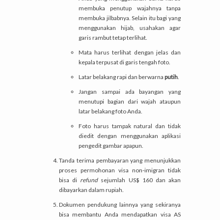
membuka penutup wajahnya tanpa
membuka jilbabnya. Selain itu bagi yang
menggunakan hijab, usahakan agar
garis rambut tetap terlihat.
Mata harus terlihat dengan jelas dan
kepala terpusat di garis tengah foto.
Latar belakang rapi dan berwarna
putih
.
Jangan sampai ada bayangan yang
menutupi bagian dari wajah ataupun
latar belakang foto Anda.
Foto harus tampak natural dan tidak
diedit dengan menggunakan aplikasi
pengedit gambar apapun.
Tanda terima pembayaran yang menunjukkan
proses permohonan visa non-imigran tidak
bisa di
refund
sejumlah US$ 160 dan akan
dibayarkan dalam rupiah.
Dokumen pendukung lainnya yang sekiranya
bisa membantu Anda mendapatkan visa AS