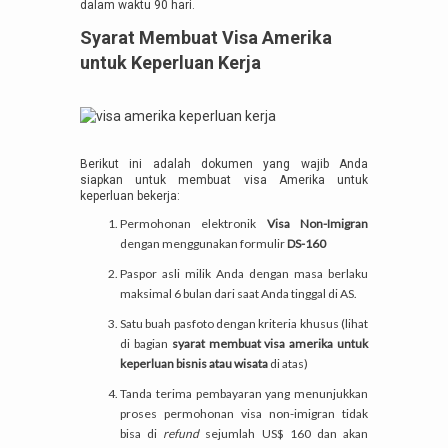
dalam waktu 90 hari.
Syarat Membuat Visa Amerika
untuk Keperluan Kerja
Berikut ini adalah dokumen yang wajib Anda
siapkan untuk membuat visa Amerika untuk
keperluan bekerja:
Permohonan elektronik
Visa Non-Imigran
dengan menggunakan formulir
DS-160
Paspor asli milik Anda dengan masa berlaku
maksimal 6 bulan dari saat Anda tinggal di AS.
Satu buah pasfoto dengan kriteria khusus (lihat
di bagian
syarat membuat visa amerika untuk
keperluan bisnis atau wisata
di atas)
Tanda terima pembayaran yang menunjukkan
proses permohonan visa non-imigran tidak
bisa di
refund
sejumlah US$ 160 dan akan