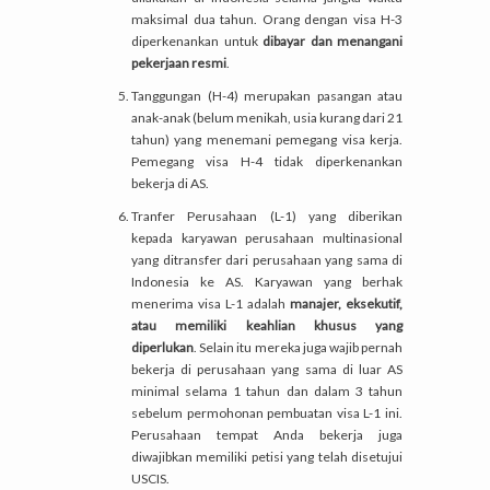
maksimal dua tahun. Orang dengan visa H-3
diperkenankan untuk
dibayar dan menangani
pekerjaan resmi
.
Tanggungan (H-4) merupakan pasangan atau
anak-anak (belum menikah, usia kurang dari 21
tahun) yang menemani pemegang visa kerja.
Pemegang visa H-4 tidak diperkenankan
bekerja di AS.
Tranfer Perusahaan (L-1) yang diberikan
kepada karyawan perusahaan multinasional
yang ditransfer dari perusahaan yang sama di
Indonesia ke AS. Karyawan yang berhak
menerima visa L-1 adalah
manajer, eksekutif,
atau memiliki keahlian khusus yang
diperlukan
. Selain itu mereka juga wajib pernah
bekerja di perusahaan yang sama di luar AS
minimal selama 1 tahun dan dalam 3 tahun
sebelum permohonan pembuatan visa L-1 ini.
Perusahaan tempat Anda bekerja juga
diwajibkan memiliki petisi yang telah disetujui
USCIS.