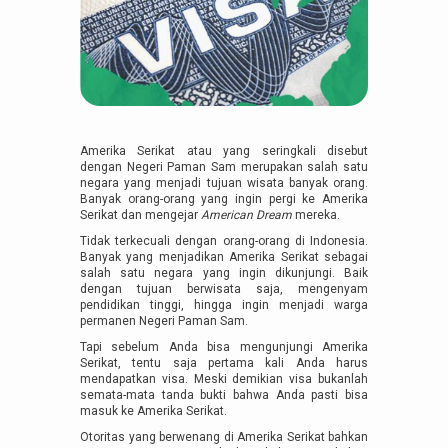
Amerika Serikat atau yang seringkali disebut
dengan Negeri Paman Sam merupakan salah satu
negara yang menjadi tujuan wisata banyak orang.
Banyak orang-orang yang ingin pergi ke Amerika
Serikat dan mengejar
American Dream
mereka.
Tidak terkecuali dengan orang-orang di Indonesia.
Banyak yang menjadikan Amerika Serikat sebagai
salah satu negara yang ingin dikunjungi. Baik
dengan tujuan berwisata saja, mengenyam
pendidikan tinggi, hingga ingin menjadi warga
permanen Negeri Paman Sam.
Tapi sebelum Anda bisa mengunjungi Amerika
Serikat, tentu saja pertama kali Anda harus
mendapatkan visa. Meski demikian visa bukanlah
semata-mata tanda bukti bahwa Anda pasti bisa
masuk ke Amerika Serikat.
Otoritas yang berwenang di Amerika Serikat bahkan