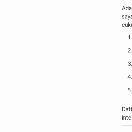
Ada
say
cuku
Daf
inte