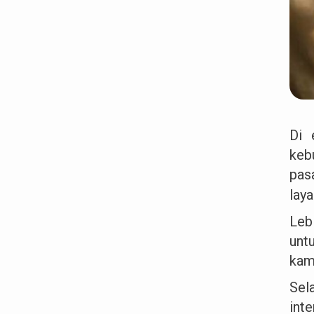
Di 
keb
pas
lay
Leb
unt
kam
Sel
int