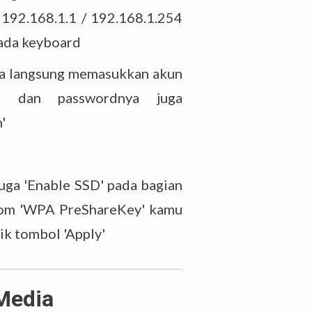
192.168.1.1 / 192.168.1.254
 pada keyboard
isa langsung memasukkan akun
m' dan passwordnya juga
'
juga 'Enable SSD' pada bagian
kolom 'WPA PreShareKey' kamu
ik tombol 'Apply'
Media