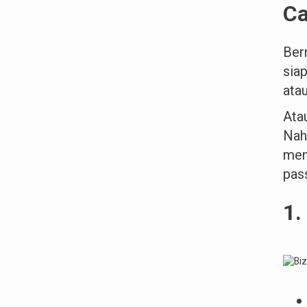
Ca
Ber
sia
ata
Ata
Nah
men
pas
1.