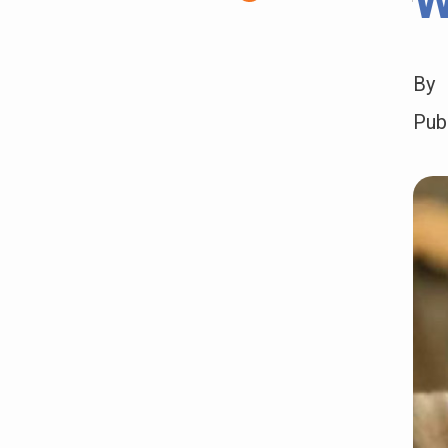
W
By
Pub