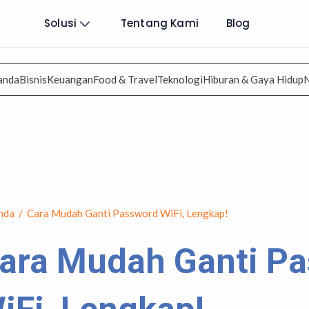
Solusi
Tentang Kami
Blog
anda
Bisnis
Keuangan
Food & Travel
Teknologi
Hiburan & Gaya Hidup
nda
/
Cara Mudah Ganti Password WiFi, Lengkap!
ara Mudah Ganti P