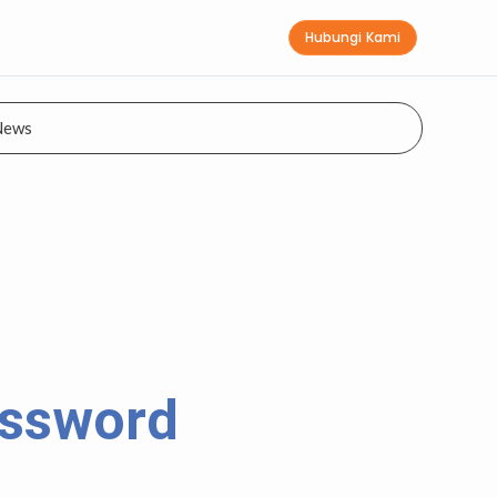
Hubungi Kami
News
assword