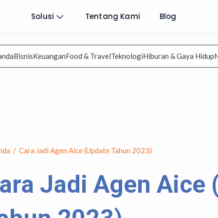
Solusi
Tentang Kami
Blog
anda
Bisnis
Keuangan
Food & Travel
Teknologi
Hiburan & Gaya Hidup
nda
/
Cara Jadi Agen Aice (Update Tahun 2023)
ara Jadi Agen Aice 