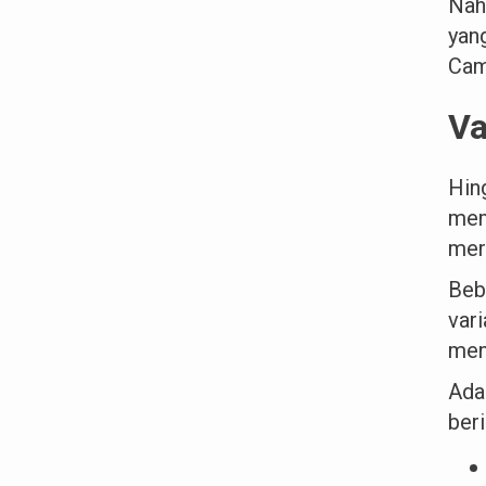
Nah
yan
Cam
Va
Hin
mem
meru
Beb
var
men
Ada
beri