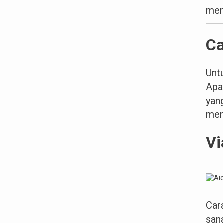
mem
Ca
Unt
Apa
yan
men
Vi
Car
san