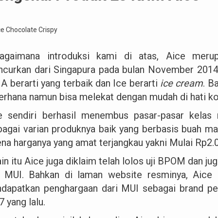
agaimana introduksi kami di atas, Aice meru
uncurkan dari Singapura pada bulan November 2014.
 A berarti yang terbaik dan Ice berarti
ice cream
. B
erhana namun bisa melekat dengan mudah di hati k
e sendiri berhasil menembus pasar-pasar kela
bagai varian produknya baik yang berbasis buah m
ena harganya yang amat terjangkau yakni Mulai Rp2.0
in itu Aice juga diklaim telah lolos uji BPOM dan ju
i MUI. Bahkan di laman website resminya, Aic
dapatkan penghargaan dari MUI sebagai brand pen
 yang lalu.