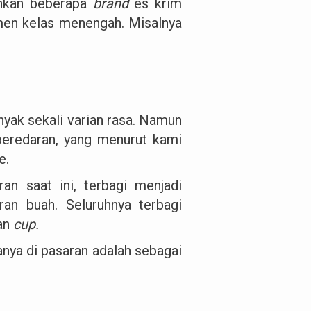
ahkan beberapa
brand
es krim
umen kelas menengah. Misalnya
nyak sekali varian rasa. Namun
peredaran, yang menurut kami
e.
an saat ini, terbagi menjadi
an buah. Seluruhnya terbagi
gan
cup.
anya di pasaran adalah sebagai