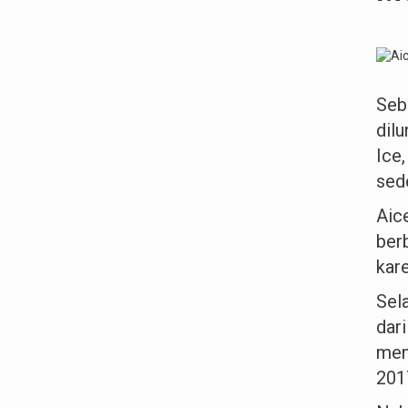
Seb
dil
Ice,
sed
Aic
ber
kar
Sela
dar
men
2017