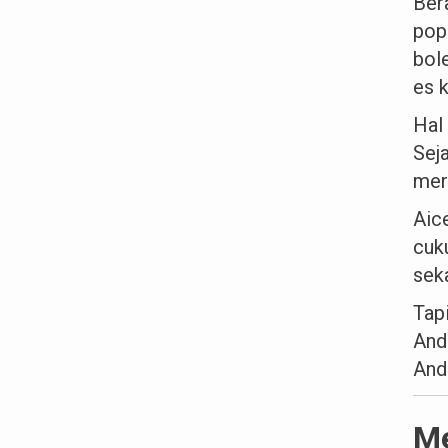
Ber
pop
bol
es k
Hal
Sej
mer
Aic
cuk
seka
Tap
And
And
Me