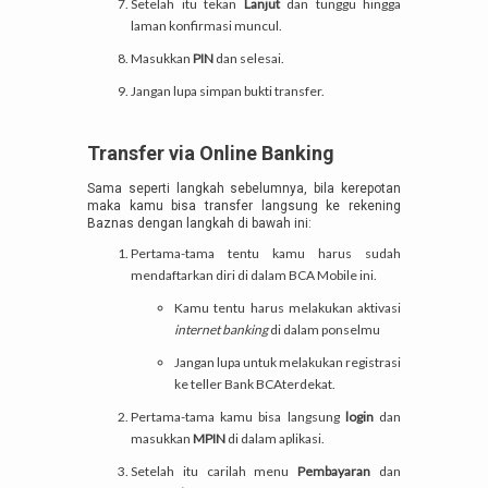
Setelah itu tekan
Lanjut
dan tunggu hingga
laman konfirmasi muncul.
Masukkan
PIN
dan selesai.
Jangan lupa simpan bukti transfer.
Transfer via Online Banking
Sama seperti langkah sebelumnya, bila kerepotan
maka kamu bisa transfer langsung ke rekening
Baznas dengan langkah di bawah ini:
Pertama-tama tentu kamu harus sudah
mendaftarkan diri di dalam BCA Mobile ini.
Kamu tentu harus melakukan aktivasi
internet banking
di dalam ponselmu
Jangan lupa untuk melakukan registrasi
ke teller Bank BCAterdekat.
Pertama-tama kamu bisa langsung
login
dan
masukkan
MPIN
di dalam aplikasi.
Setelah itu carilah menu
Pembayaran
dan