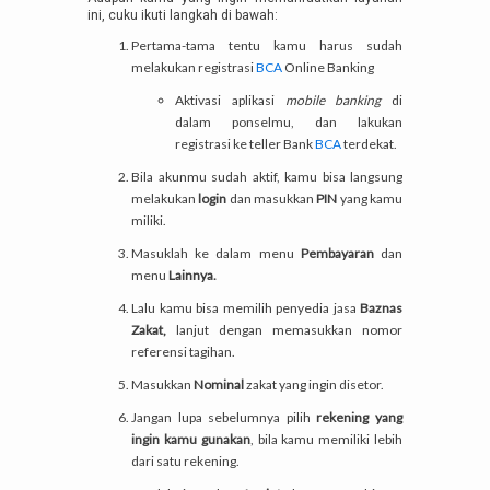
ini, cuku ikuti langkah di bawah:
Pertama-tama tentu kamu harus sudah
melakukan registrasi
BCA
Online Banking
Aktivasi aplikasi
mobile banking
di
dalam ponselmu, dan lakukan
registrasi ke teller Bank
BCA
terdekat.
Bila akunmu sudah aktif, kamu bisa langsung
melakukan
login
dan masukkan
PIN
yang kamu
miliki.
Masuklah ke dalam menu
Pembayaran
dan
menu
Lainnya.
Lalu kamu bisa memilih penyedia jasa
Baznas
Zakat,
lanjut dengan memasukkan nomor
referensi tagihan.
Masukkan
Nominal
zakat yang ingin disetor.
Jangan lupa sebelumnya pilih
rekening yang
ingin kamu gunakan
, bila kamu memiliki lebih
dari satu rekening.