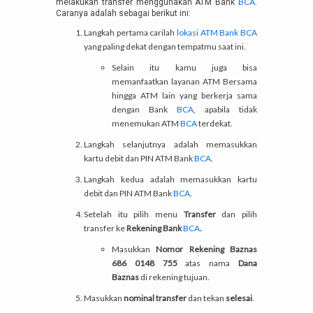
BCA
melakukan transfer menggunakan ATM Bank
.
Caranya adalah sebagai berikut ini:
Langkah pertama carilah
lokasi ATM Bank BCA
yang paling dekat dengan tempatmu saat ini.
Selain itu kamu juga bisa
memanfaatkan layanan ATM Bersama
hingga ATM lain yang berkerja sama
dengan Bank
BCA
, apabila tidak
menemukan ATM
BCA
terdekat.
Langkah selanjutnya adalah memasukkan
kartu debit dan PIN ATM Bank
BCA
.
Langkah kedua adalah memasukkan kartu
debit dan PIN ATM Bank
BCA
.
Setelah itu pilih menu
Transfer
dan pilih
transfer ke
Rekening Bank
BCA
.
Masukkan
Nomor Rekening Baznas
686 0148 755
atas nama
Dana
Baznas
di rekening tujuan.
Masukkan
nominal transfer
dan tekan
selesai
.