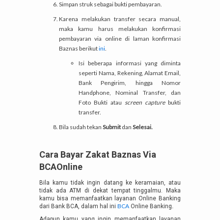
Simpan struk sebagai bukti pembayaran.
Karena melakukan transfer secara manual,
maka kamu harus melakukan konfirmasi
pembayaran via online di laman konfirmasi
Baznas berikut
ini
.
Isi beberapa informasi yang diminta
seperti Nama, Rekening, Alamat Email,
Bank Pengirim, hingga Nomor
Handphone, Nominal Transfer, dan
Foto Bukti atau
screen capture
bukti
transfer.
Bila sudah tekan
Submit
dan
Selesai.
Cara Bayar Zakat Baznas Via
BCAOnline
Bila kamu tidak ingin datang ke keramaian, atau
tidak ada ATM di dekat tempat tinggalmu. Maka
kamu bisa memanfaatkan layanan Online Banking
BCA
dari Bank BCA, dalam hal ini
Online Banking
.
Adapun kamu yang ingin memanfaatkan layanan