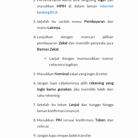
masukkan
MPIN
di dalam laman
internet
banking BCA.
Setelah itu carilah menu
Pembayaran
dan
menu
Lainnya.
Lanjutkan dengan mencari pilihan
pembayaran
Zakat
dan memilih penyedia jasa
Baznas Zakat.
Lanjut dengan memasukkan nomor
referensi tagihan.
Masukkan
Nominal
zakat yang ingin disetor.
Jangan lupa sebelumnya pilih
rekening yang
ingin kamu gunakan
, jika memiliki lebih dari
satu rekening.
Setelah itu tekan
Lanjut
dan tunggu hingga
laman konfirmasi muncul.
Masukkan
PIN
sesuai konfirmasi
Token
dan
selesai.
Jangan lupa simpan bukti transfer.