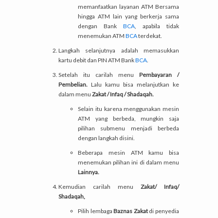
memanfaatkan layanan ATM Bersama
hingga ATM lain yang berkerja sama
dengan Bank
BCA
, apabila tidak
menemukan ATM
BCA
terdekat.
Langkah selanjutnya adalah memasukkan
kartu debit dan PIN ATM Bank
BCA
.
Setelah itu carilah menu
Pembayaran /
Pembelian.
Lalu kamu bisa melanjutkan ke
dalam menu
Zakat / Infaq / Shadaqah.
Selain itu karena menggunakan mesin
ATM yang berbeda, mungkin saja
pilihan submenu menjadi berbeda
dengan langkah disini.
Beberapa mesin ATM kamu bisa
menemukan pilihan ini di dalam menu
Lainnya.
Kemudian carilah menu
Zakat/ Infaq/
Shadaqah,
Pilih lembaga
Baznas Zakat
di penyedia