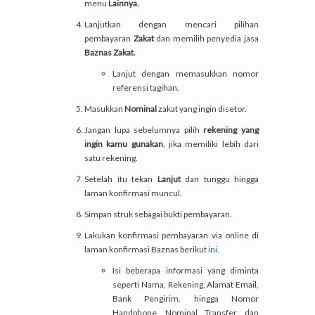
menu
Lainnya.
Lanjutkan dengan mencari pilihan
pembayaran
Zakat
dan memilih penyedia jasa
Baznas Zakat.
Lanjut dengan memasukkan nomor
referensi tagihan.
Masukkan
Nominal
zakat yang ingin disetor.
Jangan lupa sebelumnya pilih
rekening yang
ingin kamu gunakan
, jika memiliki lebih dari
satu rekening.
Setelah itu tekan
Lanjut
dan tunggu hingga
laman konfirmasi muncul.
Simpan struk sebagai bukti pembayaran.
Lakukan konfirmasi pembayaran via online di
laman konfirmasi Baznas berikut
ini
.
Isi beberapa informasi yang diminta
seperti Nama, Rekening, Alamat Email,
Bank Pengirim, hingga Nomor
Handphone, Nominal Transfer, dan