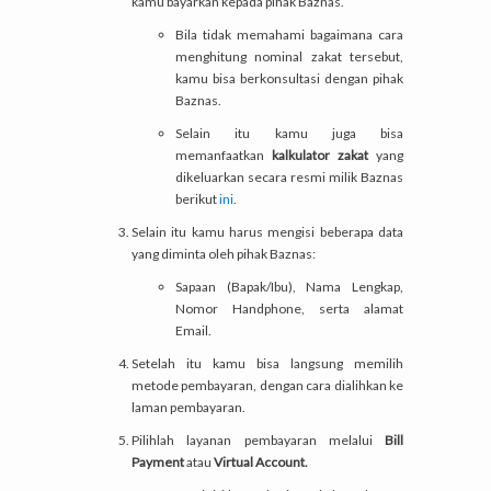
kamu bayarkan kepada pihak Baznas.
Bila tidak memahami bagaimana cara
menghitung nominal zakat tersebut,
kamu bisa berkonsultasi dengan pihak
Baznas.
Selain itu kamu juga bisa
memanfaatkan
kalkulator zakat
yang
dikeluarkan secara resmi milik Baznas
berikut
ini
.
Selain itu kamu harus mengisi beberapa data
yang diminta oleh pihak Baznas:
Sapaan (Bapak/Ibu), Nama Lengkap,
Nomor Handphone, serta alamat
Email.
Setelah itu kamu bisa langsung memilih
metode pembayaran, dengan cara dialihkan ke
laman pembayaran.
Pilihlah layanan pembayaran melalui
Bill
Payment
atau
Virtual Account.