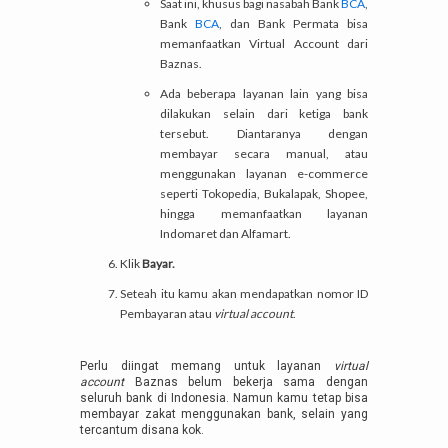
Saat ini, khusus bagi nasabah Bank
BCA
,
Bank
BCA
, dan Bank Permata bisa
memanfaatkan Virtual Account dari
Baznas.
Ada beberapa layanan lain yang bisa
dilakukan selain dari ketiga bank
tersebut. Diantaranya dengan
membayar secara manual, atau
menggunakan layanan e-commerce
seperti Tokopedia, Bukalapak, Shopee,
hingga memanfaatkan layanan
Indomaret dan Alfamart.
Klik
Bayar.
Seteah itu kamu akan mendapatkan nomor ID
Pembayaran atau
virtual account
.
Perlu diingat memang untuk layanan
virtual
account
Baznas belum bekerja sama dengan
seluruh bank di Indonesia. Namun kamu tetap bisa
membayar zakat menggunakan bank, selain yang
tercantum disana kok.