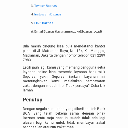
Twitter Baznas
Instagram Baznas
LINE Baznas
Email Baznas (
layananmuzaki@baznas.go.id
)
Bila masih bingung bisa pula mendatangi kantor
pusat di Jl. Matraman Raya, No. 134, Kb. Manggis,
Matraman, Jakarta dengan nomor telepon 021 2289
7983.
Lebih jauh lagi, kamu yang memang pengguna setia
layanan online bisa mencoba layanan baru milik
Sepulsa, yakni Sepulsa Berkah. Layanan ini
memungkinkan kamu melakukan pembayaran
zakat dengan mudah lho. Tidak percaya? Coba klik
ini
laman
.
Penutup
Dengan segala kemudaha yang diberikan oleh Bank
BCA, yang telah bekerja sama dengan pihak
Baznas tentu saja saat ini sudah tidak ada lagi
alasan bagi kamu untuk tidak membayar zakat
penghasilan ataupun zakat maal.