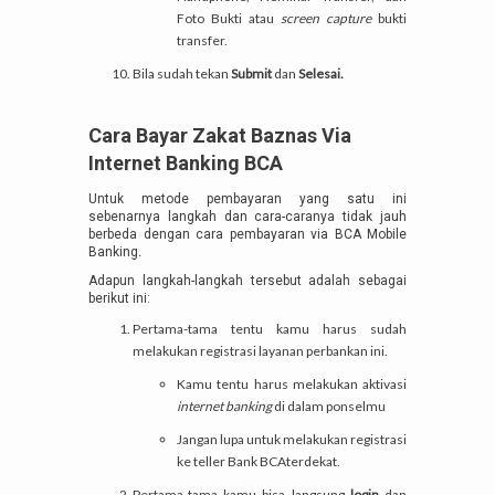
Foto Bukti atau
screen capture
bukti
transfer.
Bila sudah tekan
Submit
dan
Selesai.
Cara Bayar Zakat Baznas Via
Internet Banking BCA
Untuk metode pembayaran yang satu ini
sebenarnya langkah dan cara-caranya tidak jauh
berbeda dengan cara pembayaran via BCA Mobile
Banking
.
Adapun langkah-langkah tersebut adalah sebagai
berikut ini:
Pertama-tama tentu kamu harus sudah
melakukan registrasi layanan perbankan ini.
Kamu tentu harus melakukan aktivasi
internet banking
di dalam ponselmu
Jangan lupa untuk melakukan registrasi
ke teller Bank BCAterdekat.
Pertama-tama kamu bisa langsung
login
dan