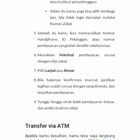
atau institusi penyelenggara.
Selain itu kamu juga bisa pilih lembaga
lain, bila tidak ingin berzakat melalui
Baznas Zakat.
Setelah itu kamu bisa memasukkan Nomor
Handphone, ID Pelanggan, atau nomor
pembayaran yang telah dimiliki sebelumnya.
Masukkan
Nominal
pembayaran sesuai
dengan nilai zakat.
Pilih
Lanjut
atau
Benar
.
Bila halaman konfirmasi muncul, pastikan
tagihan sudah sesuai dengan yang diminta, dan
lanjutkan pembayaran.
Tunggu hingga struk bukti pembayaran keluar,
dan ambil struk tersebut.
Transfer via ATM
Apabila kamu kesulitan, kamu bisa saja langsung