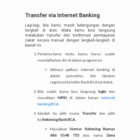
Transfer via Internet Banking
Lagi-lagi, bila kamu masih kebingungan dengan
langkah di atas. Maka kamu bisa langsung
melakukan transfer dan konfirmasi pembayaran
zakat secara manual dengan langkah-langkah di
bawah ini:
Pertama-tama tentu kamu harus sudah
mendaftarkan diri di dalam program ini.
Aktivasi aplikasi
internet banking
di
dalam ponselmu, dan lakukan
registrasi ke teller Bank BCA terdekat.
Bila sudah kamu bisa langsung
login
dan
masukkan
MPIN
di dalam laman
internet
banking BCA.
Setelah itu pilih menu
Transfer
dan pilih
ke
Rekening Bank BCA.
Masukkan
Nomor Rekening Baznas
686 0148 755
atas nama
Dana