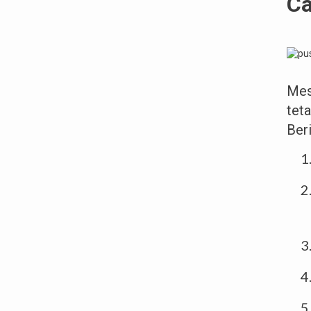
Ca
Mes
tet
Beri