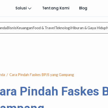
Solusi
Tentang Kami
Blog
anda
Bisnis
Keuangan
Food & Travel
Teknologi
Hiburan & Gaya Hidup
nda
/
Cara Pindah Faskes BPJS yang Gampang
ara Pindah Faskes 