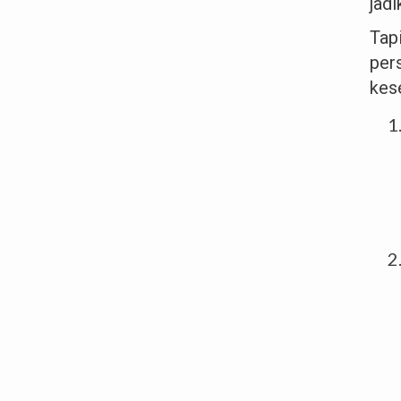
jad
Tap
per
kes