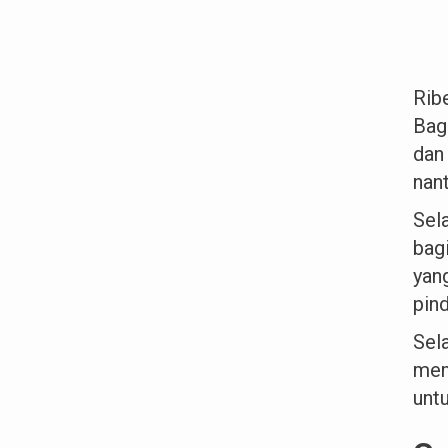
Rib
Bag
dan
nant
Sela
bag
yan
pin
Sel
mem
unt