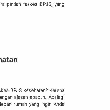
ara pindah faskes BPJS, yang
hatan
faskes BPJS kesehatan? Karena
ngan alasan apapun. Apalagi
k depan rumah yang ingin Anda