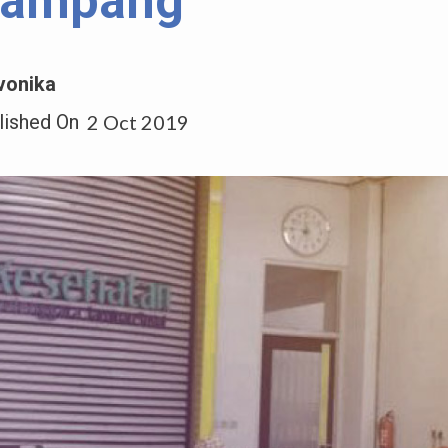
ampang
vonika
lished On
2 Oct 2019