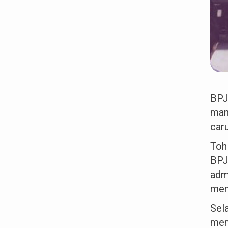
BPJ
man
car
Toh
BPJ
adm
mem
Sel
mem