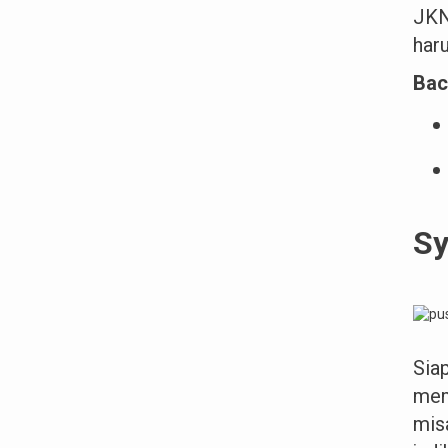
JKN
har
Bac
Sy
Sia
mem
mis