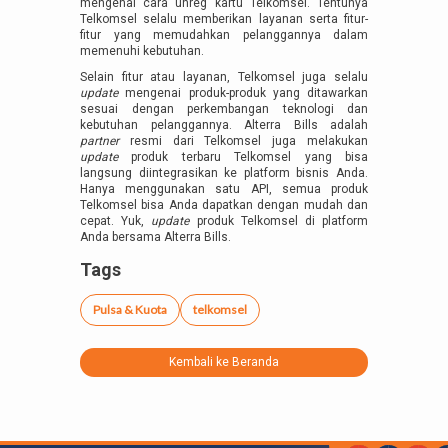
mengenai cara unreg kartu Telkomsel. Tentunya
Telkomsel selalu memberikan layanan serta fitur-
fitur yang memudahkan pelanggannya dalam
memenuhi kebutuhan.
Selain fitur atau layanan, Telkomsel juga selalu
update
mengenai produk-produk yang ditawarkan
sesuai dengan perkembangan teknologi dan
kebutuhan pelanggannya. Alterra Bills adalah
partner
resmi dari Telkomsel juga melakukan
update
produk terbaru Telkomsel yang bisa
langsung diintegrasikan ke platform bisnis Anda.
Hanya menggunakan satu API, semua produk
Telkomsel bisa Anda dapatkan dengan mudah dan
cepat. Yuk,
update
produk Telkomsel di platform
Anda bersama Alterra Bills.
Tags
Pulsa & Kuota
telkomsel
Kembali ke Beranda