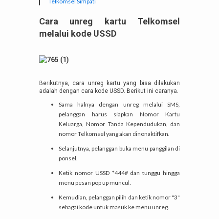
Telkomsel Simpati
Cara unreg kartu Telkomsel
melalui kode USSD
Berikutnya, cara unreg kartu yang bisa dilakukan
adalah dengan cara kode USSD. Berikut ini caranya.
Sama halnya dengan unreg melalui SMS,
pelanggan harus siapkan Nomor Kartu
Keluarga, Nomor Tanda Kependudukan, dan
nomor Telkomsel yang akan dinonaktifkan.
Selanjutnya, pelanggan buka menu panggilan di
ponsel.
Ketik nomor USSD *444# dan tunggu hingga
menu pesan pop up muncul.
Kemudian, pelanggan pilih dan ketik nomor "3"
sebagai kode untuk masuk ke menu unreg.