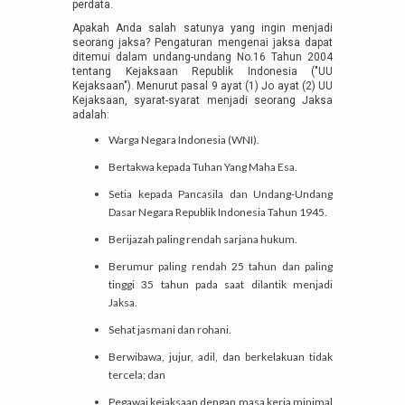
perdata.
Apakah Anda salah satunya yang ingin menjadi
seorang jaksa? Pengaturan mengenai jaksa dapat
ditemui dalam undang-undang No.16 Tahun 2004
tentang Kejaksaan Republik Indonesia ("UU
Kejaksaan"). Menurut pasal 9 ayat (1) Jo ayat (2) UU
Kejaksaan, syarat-syarat menjadi seorang Jaksa
adalah:
Warga Negara Indonesia (WNI).
Bertakwa kepada Tuhan Yang Maha Esa.
Setia kepada Pancasila dan Undang-Undang
Dasar Negara Republik Indonesia Tahun 1945.
Berijazah paling rendah sarjana hukum.
Berumur paling rendah 25 tahun dan paling
tinggi 35 tahun pada saat dilantik menjadi
Jaksa.
Sehat jasmani dan rohani.
Berwibawa, jujur, adil, dan berkelakuan tidak
tercela; dan
Pegawai kejaksaan dengan masa kerja minimal