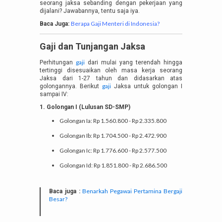
seorang jaksa sebanding dengan pekerjaan yang
dijalani? Jawabannya, tentu saja iya.
Berapa Gaji Menteri di Indonesia?
Baca Juga:
Gaji dan Tunjangan Jaksa
gaji
Perhitungan
dari mulai yang terendah hingga
tertinggi disesuaikan oleh masa kerja seorang
Jaksa dari 1-27 tahun dan didasarkan atas
gaji
golongannya. Berikut
Jaksa untuk golongan I
sampai IV:
1. Golongan I (Lulusan SD-SMP)
Golongan Ia: Rp 1.560.800 - Rp 2.335.800
Golongan Ib: Rp 1.704.500 - Rp 2.472.900
Golongan Ic: Rp 1.776.600 - Rp 2.577.500
Golongan Id: Rp 1.851.800 - Rp 2.686.500
Benarkah Pegawai Pertamina Bergaji
Baca juga :
Besar?