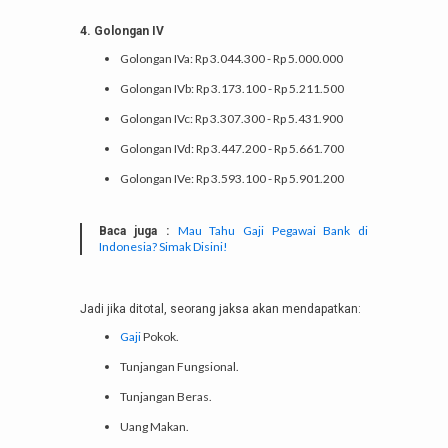
4. Golongan IV
Golongan IVa: Rp 3.044.300 - Rp 5.000.000
Golongan IVb: Rp 3.173.100 - Rp 5.211.500
Golongan IVc: Rp 3.307.300 - Rp 5.431.900
Golongan IVd: Rp 3.447.200 - Rp 5.661.700
Golongan IVe: Rp 3.593.100 - Rp 5.901.200
Mau Tahu Gaji Pegawai Bank di
Baca juga :
Indonesia? Simak Disini!
Jadi jika ditotal, seorang jaksa akan mendapatkan:
Gaji
Pokok.
Tunjangan Fungsional.
Tunjangan Beras.
Uang Makan.