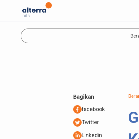
Ber
Bera
Bagikan
facebook
G
Twitter
Linkedin