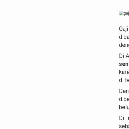
Gaj
dib
den
Di 
sen
kar
di t
Den
dib
bel
Di 
seb