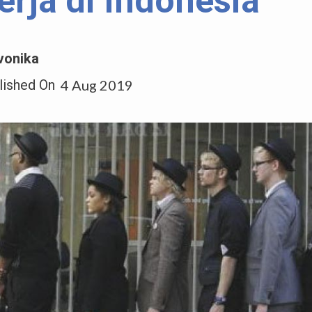
erja di Indonesia
vonika
lished On
4 Aug 2019