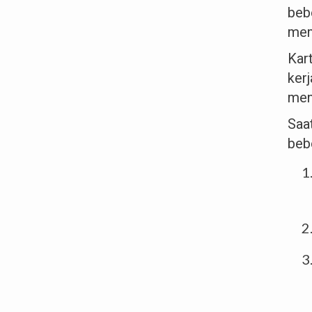
beb
mem
Kar
ker
men
Saa
bebe