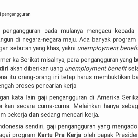
i pengangguran pada mulanya mengacu kepada 
angun di negara-negara maju. Ada banyak program 
gan sebutan yang khas, yakni
unemployment benefit
Amerika Serikat misalnya, para pengangguran yang
b
diri
akan diberikan uang
unemployment benefit
sel
ena itu orang-orang ini tetap harus membuktika
engah proses pencarian kerja.
gan kata lain gaji pengangguran di Amerika Serik
erikan secara cuma-cuma. Melainkan hanya sebag
um bekerja
dan
sedang mencari kerja.
Indonesia sendiri, gaji pengangguran yang mengado
agai program
Kartu Pra Kerja
oleh bapak Preside