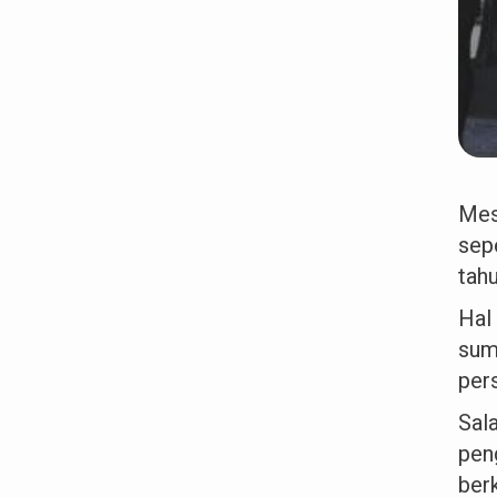
Mes
sep
tah
Hal
sum
per
Sal
pen
ber