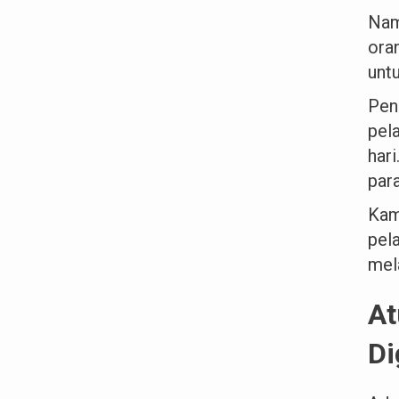
Nam
ora
unt
Pen
pel
har
para
Kam
pel
mel
At
Di