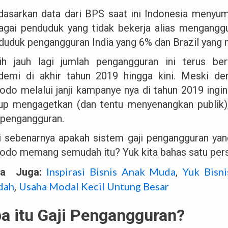
dasarkan data dari BPS saat ini Indonesia meny
agai penduduk yang tidak bekerja alias menganggur
duduk pengangguran India yang 6% dan Brazil yang
ih jauh lagi jumlah pengangguran ini terus ber
demi di akhir tahun 2019 hingga kini. Meski d
odo melalui janji kampanye nya di tahun 2019 ingi
up mengagetkan (dan tentu menyenangkan publik),
i pengangguran.
i sebenarnya apakah sistem gaji pengangguran ya
odo memang semudah itu? Yuk kita bahas satu pers
Inspirasi Bisnis Anak Muda
Yuk Bisn
ca Juga:
,
dah
Usaha Modal Kecil Untung Besar
,
a itu Gaji Pengangguran?