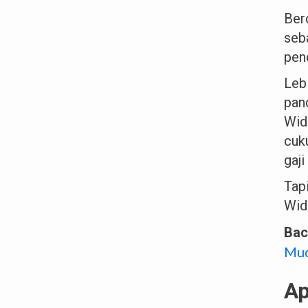
Ber
seb
pen
Leb
pan
Wid
cuk
gaj
Tap
Wid
Ba
Mu
Ap