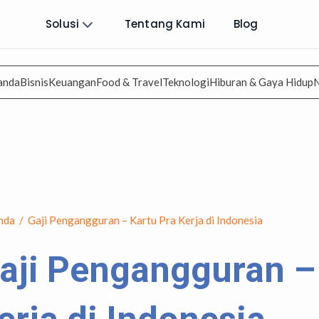
Solusi
Tentang Kami
Blog
anda
Bisnis
Keuangan
Food & Travel
Teknologi
Hiburan & Gaya Hidup
nda
/
Gaji Pengangguran – Kartu Pra Kerja di Indonesia
aji Pengangguran –