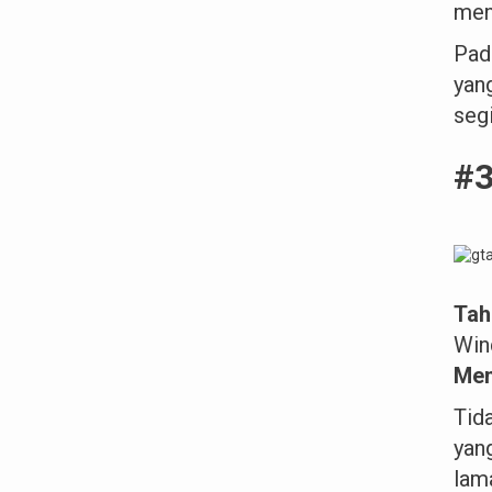
menc
Pad
yan
segi
#3
Tah
Win
Me
Tid
yan
lam