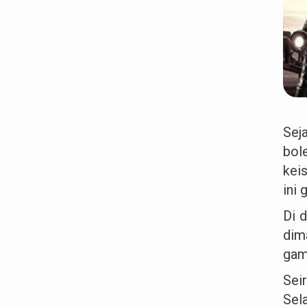
Sej
bol
kei
ini 
Di 
dim
gam
Sei
Sel