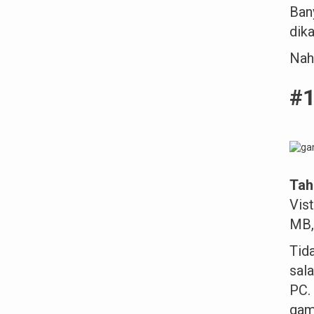
Ban
dika
Nah
#1
Tah
Vis
MB
Tid
sal
PC.
game