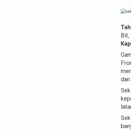
Tah
Bit
Kap
Gam
Fro
mem
dan 
Sek
kep
lata
Sek
ban