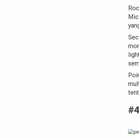
Roc
Mich
yan
Sec
mon
lig
sem
Poi
mul
tent
#4