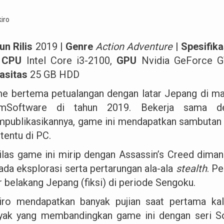
un Rilis
2019 |
Genre
Action Adventure
|
Spesifik
,
CPU
Intel Core i3-2100,
GPU
Nvidia GeForce 
asitas
25 GB HDD
e bertema petualangan dengan latar Jepang di mas
mSoftware di tahun 2019. Bekerja sama de
publikasikannya, game ini mendapatkan sambutan h
tentu di PC.
ilas game ini mirip dengan Assassin’s Creed dima
ada eksplorasi serta pertarungan ala-ala
stealth
. P
r belakang Jepang (fiksi) di periode Sengoku.
iro mendapatkan banyak pujian saat pertama kali
yak yang membandingkan game ini dengan seri So