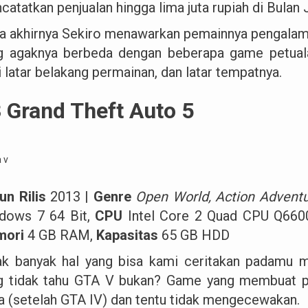
atatkan penjualan hingga lima juta rupiah di Bulan 
a akhirnya Sekiro menawarkan pemainnya pengala
g agaknya berbeda dengan beberapa game petuala
 latar belakang permainan, dan latar tempatnya.
 Grand Theft Auto 5
un Rilis
2013 |
Genre
Open World, Action Advent
dows 7 64 Bit,
CPU
Intel Core 2 Quad CPU Q660
mori
4 GB RAM,
Kapasitas
65 GB HDD
ak banyak hal yang bisa kami ceritakan padamu 
g tidak tahu GTA V bukan? Game yang membuat 
a (setelah GTA IV) dan tentu tidak mengecewakan.