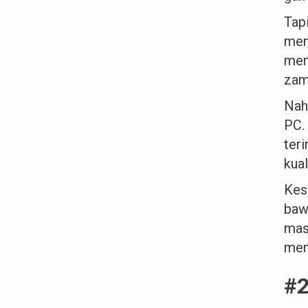
Tap
mem
mem
zama
Nah,
PC.
ter
kual
Kes
baw
mas
mem
#2