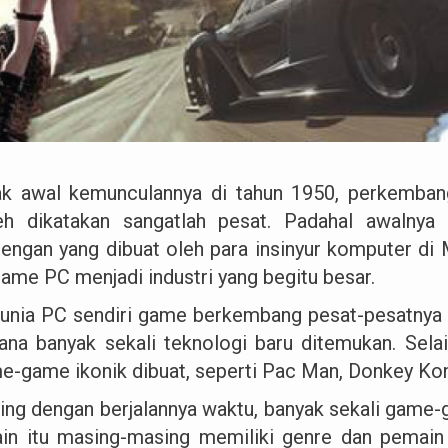
ak awal kemunculannya di tahun 1950, perkemba
eh dikatakan sangatlah pesat. Padahal awalny
sengan yang dibuat oleh para insinyur komputer di
game PC menjadi industri yang begitu besar.
dunia PC sendiri game berkembang pesat-pesatnya 
ana banyak sekali teknologi baru ditemukan. Selai
e-game ikonik dibuat, seperti Pac Man, Donkey Kon
ring dengan berjalannya waktu, banyak sekali game
ain itu masing-masing memiliki genre dan pemain