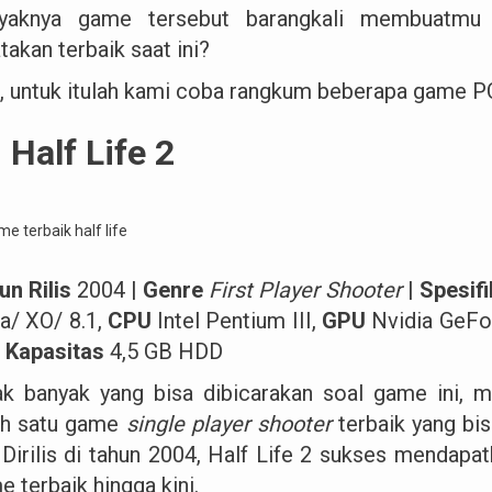
yaknya game tersebut barangkali membuatmu
takan terbaik saat ini?
, untuk itulah kami coba rangkum beberapa game P
 Half Life 2
un Rilis
2004 |
Genre
First Player Shooter
|
Spesif
ta/ XO/ 8.1,
CPU
Intel Pentium III,
GPU
Nvidia GeF
,
Kapasitas
4,5 GB HDD
ak banyak yang bisa dibicarakan soal game ini,
ah satu game
single player shooter
terbaik yang bi
 Dirilis di tahun 2004, Half Life 2 sukses mendapa
 terbaik hingga kini.