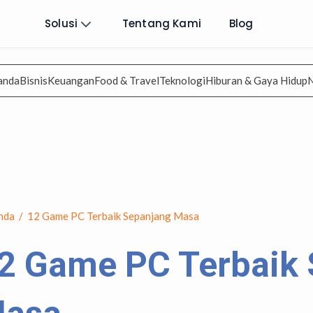
Solusi
Tentang Kami
Blog
anda
Bisnis
Keuangan
Food & Travel
Teknologi
Hiburan & Gaya Hidup
nda
/
12 Game PC Terbaik Sepanjang Masa
2 Game PC Terbaik