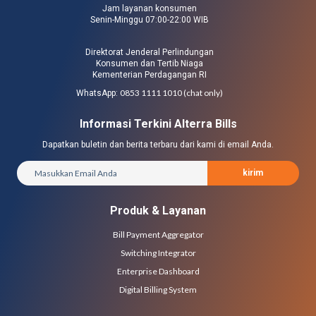
Jam layanan konsumen
Senin-Minggu 07:00-22:00 WIB
Direktorat Jenderal Perlindungan
Konsumen dan Tertib Niaga
Kementerian Perdagangan RI
0853 1111 1010 (chat only)
WhatsApp:
Informasi Terkini Alterra Bills
Dapatkan buletin dan berita terbaru dari kami di email Anda.
kirim
Produk & Layanan
Bill Payment Aggregator
Switching Integrator
Enterprise Dashboard
Digital Billing System