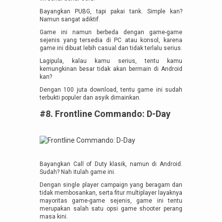
Bayangkan PUBG, tapi pakai tank. Simple kan?
Namun sangat adiktif.
Game ini namun berbeda dengan game-game
sejenis yang tersedia di PC atau konsol, karena
game ini dibuat lebih casual dan tidak terlalu serius.
Lagipula, kalau kamu serius, tentu kamu
kemungkinan besar tidak akan bermain di Android
kan?
Dengan 100 juta download, tentu game ini sudah
terbukti populer dan asyik dimainkan.
#8. Frontline Commando: D-Day
Bayangkan Call of Duty klasik, namun di Android.
Sudah? Nah itulah game ini.
Dengan single player campaign yang beragam dan
tidak membosankan, serta fitur multiplayer layaknya
mayoritas game-game sejenis, game ini tentu
merupakan salah satu opsi game shooter perang
masa kini.