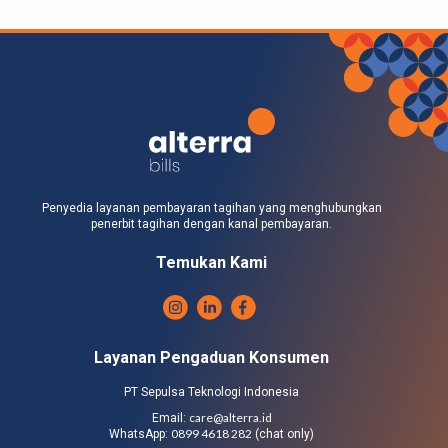
Penyedia layanan pembayaran tagihan yang menghubungkan
penerbit tagihan dengan kanal pembayaran.
Temukan Kami
Layanan Pengaduan Konsumen
PT Sepulsa Teknologi Indonesia
care@alterra.id
Email:
0899 4618 282
WhatsApp:
(chat only)