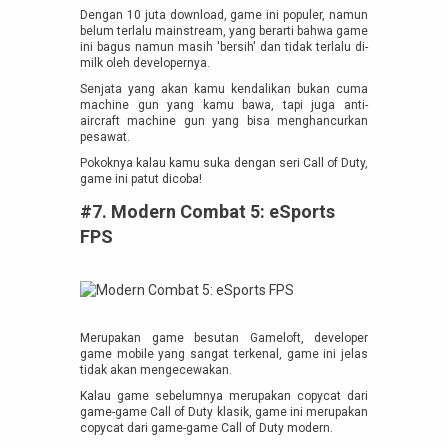
Dengan 10 juta download, game ini populer, namun
belum terlalu mainstream, yang berarti bahwa game
ini bagus namun masih 'bersih' dan tidak terlalu di-
milk oleh developernya.
Senjata yang akan kamu kendalikan bukan cuma
machine gun yang kamu bawa, tapi juga anti-
aircraft machine gun yang bisa menghancurkan
pesawat.
Pokoknya kalau kamu suka dengan seri Call of Duty,
game ini patut dicoba!
#7. Modern Combat 5: eSports
FPS
Merupakan game besutan Gameloft, developer
game mobile yang sangat terkenal, game ini jelas
tidak akan mengecewakan.
Kalau game sebelumnya merupakan copycat dari
game-game Call of Duty klasik, game ini merupakan
copycat dari game-game Call of Duty modern.