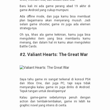
Baru kali ini ada game perang abad 19 akhir di
game Android yang cukup mumpuni.
Ada offline mode, dan juga kamu bisa membuat
plan bagaimana akan menyerang musuh. Jadi
selain game shooter, game ini juga ada elemen
strategy-nya.
Oh iya, khas ala game kekinian, kamu juga bisa
mengoleksi item yang bisa membantu kamu
menang, dan dalam hal ini kamu akan mengoleksi
Battle Cards.
#2. Valiant Hearts: The Great War
Saya tahu game ini sangat terkenal di konsol PS4
dan Xbox One, dan juga PC, tapi saya tidak
menyangka kalau game ini juga dirilis di Android.
Tepuk tangan untuk developernya!
Kalau game-game sebelumnya penuh dengan
action dan tembak-tembakan, game ini lebih ke
graphic novel yang intens di cerita.