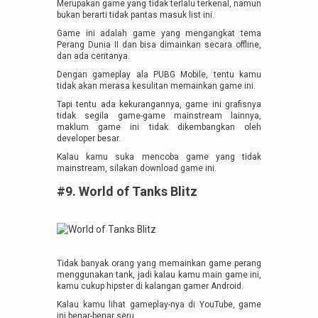
Merupakan game yang tidak terlalu terkenal, namun
bukan berarti tidak pantas masuk list ini.
Game ini adalah game yang mengangkat tema
Perang Dunia II dan bisa dimainkan secara offline,
dan ada ceritanya.
Dengan gameplay ala PUBG Mobile, tentu kamu
tidak akan merasa kesulitan memainkan game ini.
Tapi tentu ada kekurangannya, game ini grafisnya
tidak segila game-game mainstream lainnya,
maklum game ini tidak dikembangkan oleh
developer besar.
Kalau kamu suka mencoba game yang tidak
mainstream, silakan download game ini.
#9. World of Tanks Blitz
Tidak banyak orang yang memainkan game perang
menggunakan tank, jadi kalau kamu main game ini,
kamu cukup hipster di kalangan gamer Android.
Kalau kamu lihat gameplay-nya di YouTube, game
ini benar-benar seru.