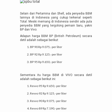
Selain dari Pertamina dan Shell, ada penyedia BBM
lainnya di Indonesia yang cukup terkenal seperti
Total. Meski memang di Indonesia sendiri ada pula
penyedia BBM yang tergolong pemain baru, yakni
BP dan Vivo.
Adapun harga BBM BP (British Petroleum) secara
detil adalah sebagai berikut:
BP 90 Rp 9.075,- per liter
BP 92 Rp 9.125,- per liter
BP 95 Rp 9.650,- per liter
Sementara itu harga BBM di VIVO secara detil
adalah sebagai berikut ini:
Revvo 95 Rp 9.650,- per liter
Revvo 92 Rp 9.125,- per liter
Revvo 90 Rp 9.075,- per liter
Revvo 89 Rp 7.190,- per liter