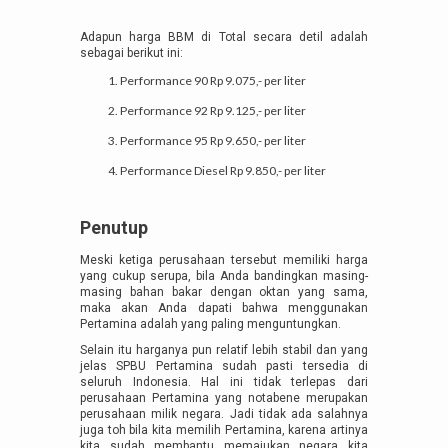
Adapun harga BBM di Total secara detil adalah
sebagai berikut ini:
Performance 90 Rp 9.075,- per liter
Performance 92 Rp 9.125,- per liter
Performance 95 Rp 9.650,- per liter
Performance Diesel Rp 9.850,- per liter
Penutup
Meski ketiga perusahaan tersebut memiliki harga
yang cukup serupa, bila Anda bandingkan masing-
masing bahan bakar dengan oktan yang sama,
maka akan Anda dapati bahwa menggunakan
Pertamina adalah yang paling menguntungkan.
Selain itu harganya pun relatif lebih stabil dan yang
jelas SPBU Pertamina sudah pasti tersedia di
seluruh Indonesia. Hal ini tidak terlepas dari
perusahaan Pertamina yang notabene merupakan
perusahaan milik negara. Jadi tidak ada salahnya
juga toh bila kita memilih Pertamina, karena artinya
kita sudah membantu memajukan negara kita