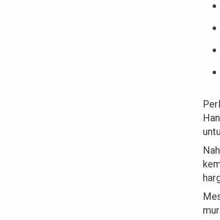
Per
Han
unt
Nah
kem
harg
Mes
mur