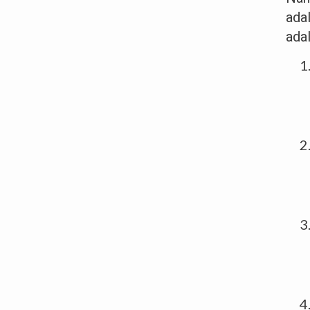
ada
adal