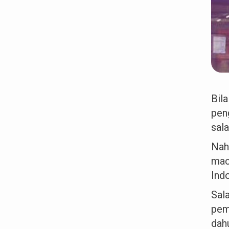
Bil
pen
sala
Nah
mac
Ind
Sal
pem
dah