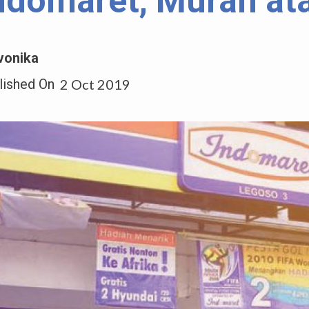
ndomaret, Murah at
vonika
lished On
2 Oct 2019