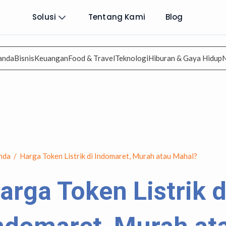
Solusi
Tentang Kami
Blog
anda
Bisnis
Keuangan
Food & Travel
Teknologi
Hiburan & Gaya Hidup
nda
/
Harga Token Listrik di Indomaret, Murah atau Mahal?
arga Token Listrik d