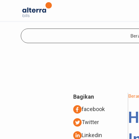
Ber
Bera
Bagikan
facebook
H
Twitter
Linkedin