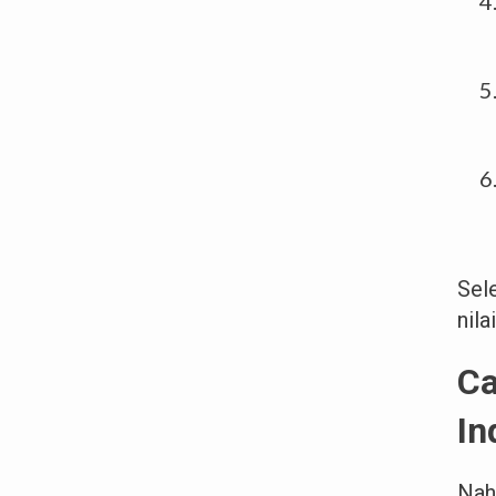
Sel
nila
Ca
In
Nah