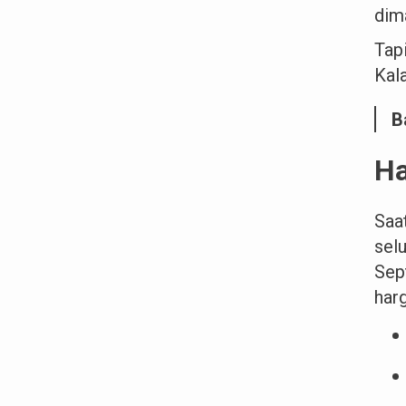
dim
Tap
Kala
B
Ha
Saa
sel
Sep
har