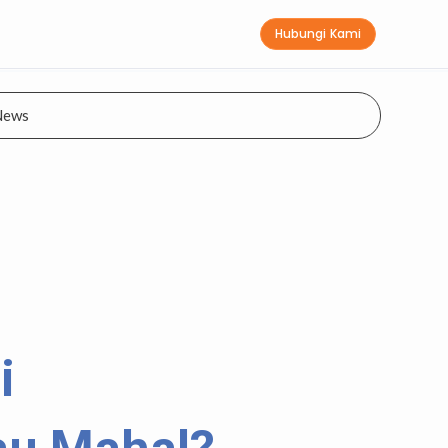
Hubungi Kami
News
i