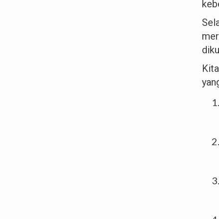
keb
Sel
mere
dik
Kit
yan