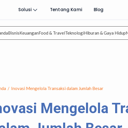
Solusi
Tentang Kami
Blog
anda
Bisnis
Keuangan
Food & Travel
Teknologi
Hiburan & Gaya Hidup
nda
/
Inovasi Mengelola Transaksi dalam Jumlah Besar
novasi Mengelola Tr