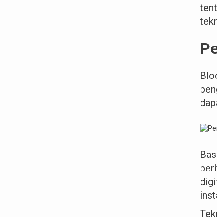
ten
tek
Pe
Blo
pen
dap
Bas
berb
dig
inst
Tek