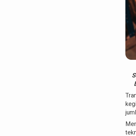
S
Tra
keg
jum
Men
tek