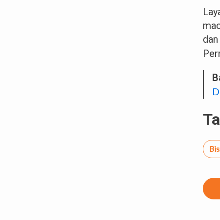
Lay
mac
dan
Per
B
D
T
Bis