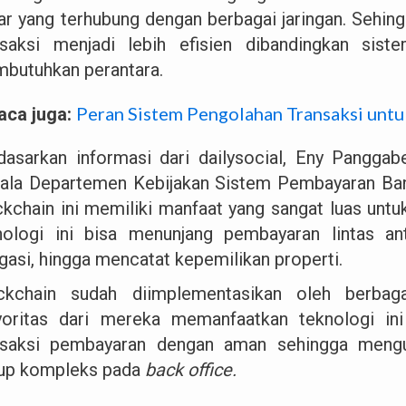
ar yang terhubung dengan berbagai jaringan. Sehin
nsaksi menjadi lebih efisien dibandingkan sis
butuhkan perantara.
Peran Sistem Pengolahan Transaksi unt
aca juga:
dasarkan informasi dari dailysocial, Eny Panggab
ala Departemen Kebijakan Sistem Pembayaran Bank
ckchain ini memiliki manfaat yang sangat luas unt
nologi ini bisa menunjang pembayaran lintas an
igasi, hingga mencatat kepemilikan properti.
ckchain sudah diimplementasikan oleh berbaga
oritas dari mereka memanfaatkan teknologi in
nsaksi pembayaran dengan aman sehingga mengu
up kompleks pada
back office.