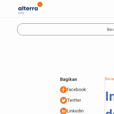
Ber
Bera
Bagikan
facebook
I
Twitter
Linkedin