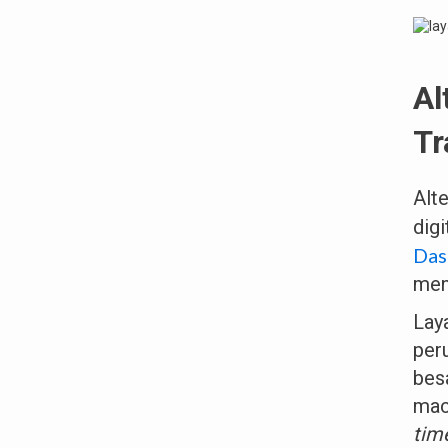
Al
Tr
Alt
dig
Da
men
Lay
per
bes
mac
tim