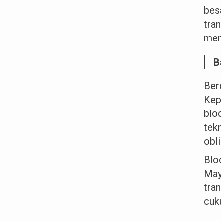
bes
tra
mem
B
Ber
Kep
blo
tek
obl
Blo
May
tra
cuk