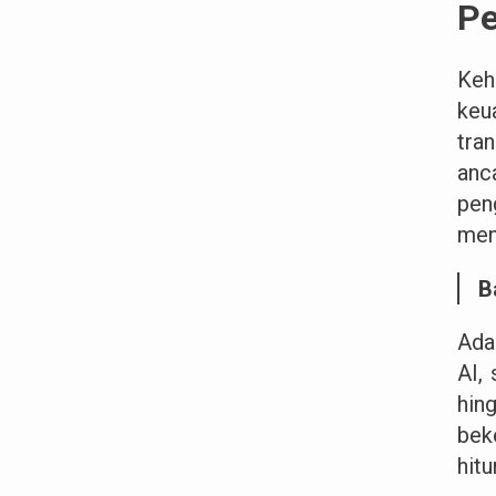
Pe
Keh
keu
tra
anc
pen
men
B
Ada
AI,
hin
bek
hit