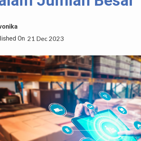
alam Jumlah Besar
vonika
lished On
21 Dec 2023