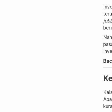
Inv
ter
job
beri
Nah
pas
inve
Bac
Ke
Kal
Apa
kur