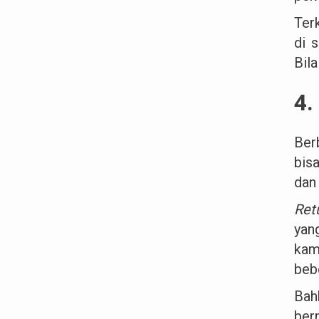
Ter
di 
Bila
4.
Ber
bis
dan
Ret
yan
kam
beb
Bah
ber