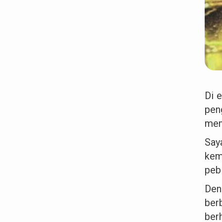
Di 
pen
mem
Say
kem
peb
Den
ber
ber