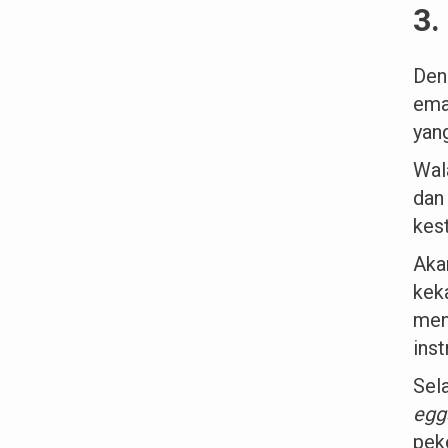
3.
Den
ema
yan
Wal
dan
kest
Aka
kek
men
inst
Sela
egg
peke