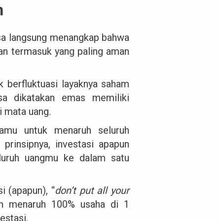
n
bisa langsung menangkap bahwa
an termasuk yang paling aman
k berfluktuasi layaknya saham
sa dikatakan emas memiliki
ai mata uang.
kamu untuk menaruh seluruh
prinsipnya, investasi apapun
luruh uangmu ke dalam satu
si (apapun), “
don’t put all your
gan menaruh 100% usaha di 1
estasi.