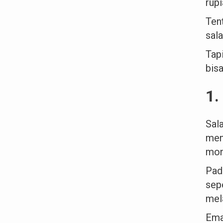
rupi
Ten
sala
Tap
bis
1.
Sal
men
mon
Pad
sep
mel
Emas