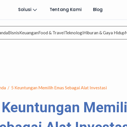
Solusi
Tentang Kami
Blog
anda
Bisnis
Keuangan
Food & Travel
Teknologi
Hiburan & Gaya Hidup
nda
/
5 Keuntungan Memilih Emas Sebagai Alat Investasi
 Keuntungan Memil