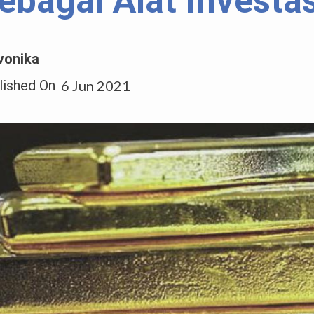
ebagai Alat Investas
vonika
lished On
6 Jun 2021