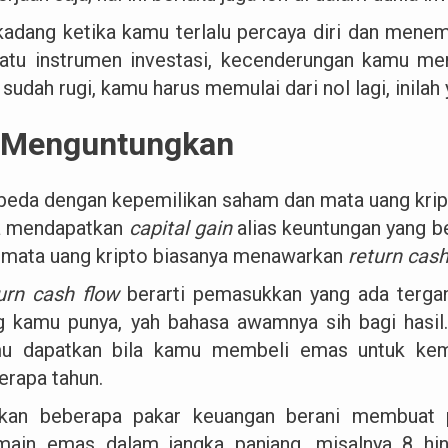
kadang ketika kamu terlalu percaya diri dan me
satu instrumen investasi, kecenderungan kamu men
 sudah rugi, kamu harus memulai dari nol lagi, inilah
 Menguntungkan
beda dengan kepemilikan saham dan mata uang kri
a mendapatkan
capital gain
alias keuntungan yang b
 mata uang kripto biasanya menawarkan
return cash
urn cash flow
berarti pemasukkan yang ada terga
g kamu punya, yah bahasa awamnya sih bagi hasi
u dapatkan bila kamu membeli emas untuk kemu
erapa tahun.
kan beberapa pakar keuangan berani membuat 
main emas dalam jangka panjang, misalnya 8 hi