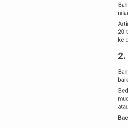
Bah
nila
Art
20 
ke d
2.
Ban
bai
Bed
mud
atau
Bac