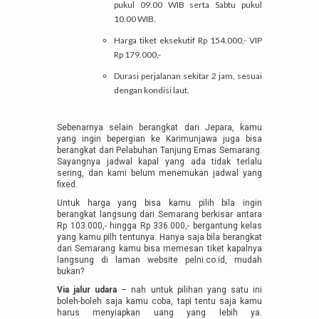
pukul 09.00 WIB serta Sabtu pukul
10.00 WIB.
Harga tiket eksekutif Rp 154.000,- VIP
Rp 179.000,-
Durasi perjalanan sekitar 2 jam, sesuai
dengan kondisi laut.
Sebenarnya selain berangkat dari Jepara, kamu
yang ingin bepergian ke Karimunjawa juga bisa
berangkat dari Pelabuhan Tanjung Emas Semarang.
Sayangnya jadwal kapal yang ada tidak terlalu
sering, dan kami belum menemukan jadwal yang
fixed.
Untuk harga yang bisa kamu pilih bila ingin
berangkat langsung dari Semarang berkisar antara
Rp 103.000,- hingga Rp 336.000,- bergantung kelas
yang kamu pilh tentunya. Hanya saja bila berangkat
dari Semarang kamu bisa memesan tiket kapalnya
langsung di laman website pelni.co.id, mudah
bukan?
Via jalur udara
– nah untuk pilihan yang satu ini
boleh-boleh saja kamu coba, tapi tentu saja kamu
harus menyiapkan uang yang lebih ya.