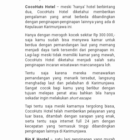
CocoHuts Hotel
– meski ‘hanya’ hotel berbintang
dua, CocoHuts Hotel diketahui memberikan
pengalaman yang amat berbeda dibandingkan
dengan penginapan-penginapan lainnya yang ada di
Kepulauan Karimunjawa ini.
Hanya dengan merogoh kocek sekitar Rp 300.000,-
saja kamu sudah bisa menyewa kamar untuk
berdua dengan pemandangan laut yang memang
menjadi daya tarik tersendiri dari penginapan ini.
Lagi-lagi meski tidak memiliki kamar yang mewah,
CocoHuts Hotel diketahui menjadi salah satu
penginapan incaran wisatawan mancanegara loh.
Tentu saja karena mereka menawarkan
pemandangan yang menarik tersebut, langsung
menghadap laut dan pelabuhan di Karimunjawa.
Sangat cocok bagi kamu yang berlibur dengan
tujuan melepas penat atau bahkan bila hanya
sekadar ingin melakukan
short escape
.
Tapi tentu saja meski kamarnya tergolong biasa,
CocoHuts Hotel telah memberikan pelayanan yang
luar biasa, ditambah dengan sarapan yang enak,
serta tentu saja internet full 24 jam dengan
kecepatan yang termasuk tinggi dibandingkan
penginapan lainnya di Karimunjawa.
Big K Hostel
– satu lagi penginapan yang murah