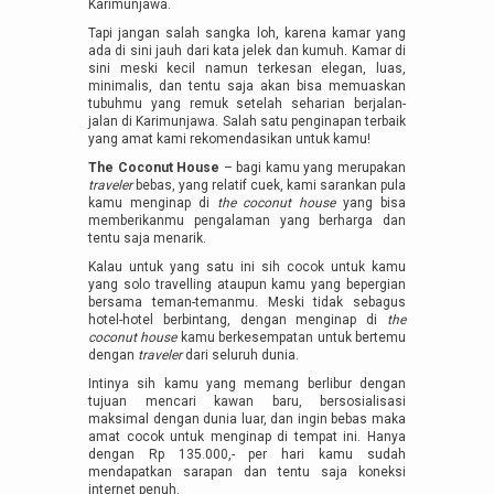
Karimunjawa.
Tapi jangan salah sangka loh, karena kamar yang
ada di sini jauh dari kata jelek dan kumuh. Kamar di
sini meski kecil namun terkesan elegan, luas,
minimalis, dan tentu saja akan bisa memuaskan
tubuhmu yang remuk setelah seharian berjalan-
jalan di Karimunjawa. Salah satu penginapan terbaik
yang amat kami rekomendasikan untuk kamu!
The Coconut House
– bagi kamu yang merupakan
traveler
bebas, yang relatif cuek, kami sarankan pula
kamu menginap di
the coconut house
yang bisa
memberikanmu pengalaman yang berharga dan
tentu saja menarik.
Kalau untuk yang satu ini sih cocok untuk kamu
yang solo travelling ataupun kamu yang bepergian
bersama teman-temanmu. Meski tidak sebagus
hotel-hotel berbintang, dengan menginap di
the
coconut house
kamu berkesempatan untuk bertemu
dengan
traveler
dari seluruh dunia.
Intinya sih kamu yang memang berlibur dengan
tujuan mencari kawan baru, bersosialisasi
maksimal dengan dunia luar, dan ingin bebas maka
amat cocok untuk menginap di tempat ini. Hanya
dengan Rp 135.000,- per hari kamu sudah
mendapatkan sarapan dan tentu saja koneksi
internet penuh.