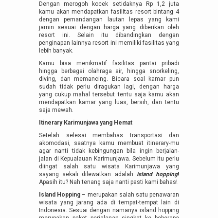
Dengan merogoh kocek setidaknya Rp 1,2 juta
kamu akan mendapatkan fasilitas resort bintang 4
dengan pemandangan lautan lepas yang kami
jamin sesuai dengan harga yang diberikan oleh
resort ini. Selain itu dibandingkan dengan
penginapan lainnya resort ini memiliki fasilitas yang
lebih banyak.
Kamu bisa menikmatif fasilitas pantai pribadi
hingga berbagai olahraga air, hingga snorkeling,
diving, dan memancing. Bicara soal kamar pun
sudah tidak perlu diragukan lagi, dengan harga
yang cukup mahal tersebut tentu saja kamu akan
mendapatkan kamar yang luas, bersih, dan tentu
saja mewah.
Itinerary Karimunjawa yang Hemat
Setelah selesai membahas transportasi dan
akomodasi, saatnya kamu membuat itinerary-mu
agar nanti tidak kebingungan bila ingin berjalan-
jalan di Kepualauan Karimunjawa. Sebelum itu perlu
diingat salah satu wisata Karimunjawa yang
sayang sekali dilewatkan adalah
island hopping
!
Apasih itu? Nah tenang saja nanti pasti kami bahas!
Island Hopping
– merupakan salah satu penawaran
wisata yang jarang ada di tempat-tempat lain di
Indonesia. Sesuai dengan namanya island hopping
merupakan paket perjalanan singkat ke beberapa