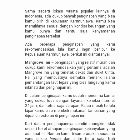
Sama seperti lokasi wisata populer lainnya di
Indonesia, ada cukup banyak penginapan yang bisa
kamu pilih di kepulauan Karimunjawa. Kamu bisa
memilihnya sesuai dengan kondisi keuangan yang
kamu punya dan tentu saja kenyamanan
penginapan tersebut.
Ada beberapa penginapan yang kami
rekomendasikan bila kamu ingin berlibur ke
Kepualauan Karimunjawa, berikut ini diantaranya!
Mangrove Inn
– penginapan yang relatif murah dan
cukup kami rekomendasikan yang pertama adalah
Mangrove Inn yang terletak dekat dari Bukit Cinta.
Hal yang membuatnya semakin menarik ialaha
pemandangan laut lepas yang bisa langsung kamu
nikmati dari penginapan ini.
Di dalam penginapan kamu sudah menerima kamar
yang cukup luas dengan layanan koneksi internet
24 jam, dan tetnu saja sarapan. Kalau masih terlalu
lapar kamu bisa membeli makanan tambahan yang
dijual di restoran di penginapan ini.
Dari dalam penginapannya sendiri mungkin tidak
seperti hotel ataupun penginapan kebanyakan yang
ada saat ini. Namun kamu bisamerasakan suasana
yang cukup
homey
dan intim tentu saja. Nah