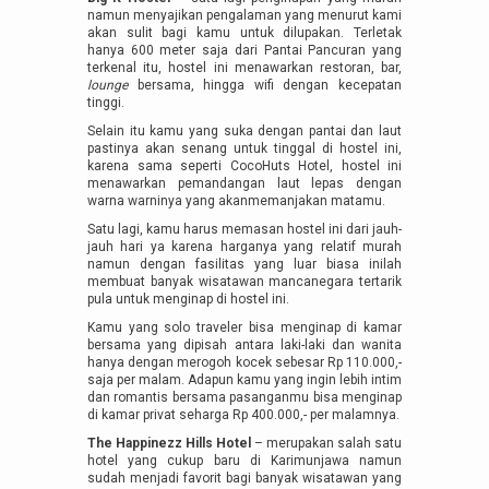
namun menyajikan pengalaman yang menurut kami
akan sulit bagi kamu untuk dilupakan. Terletak
hanya 600 meter saja dari Pantai Pancuran yang
terkenal itu, hostel ini menawarkan restoran, bar,
lounge
bersama, hingga wifi dengan kecepatan
tinggi.
Selain itu kamu yang suka dengan pantai dan laut
pastinya akan senang untuk tinggal di hostel ini,
karena sama seperti CocoHuts Hotel, hostel ini
menawarkan pemandangan laut lepas dengan
warna warninya yang akanmemanjakan matamu.
Satu lagi, kamu harus memasan hostel ini dari jauh-
jauh hari ya karena harganya yang relatif murah
namun dengan fasilitas yang luar biasa inilah
membuat banyak wisatawan mancanegara tertarik
pula untuk menginap di hostel ini.
Kamu yang solo traveler bisa menginap di kamar
bersama yang dipisah antara laki-laki dan wanita
hanya dengan merogoh kocek sebesar Rp 110.000,-
saja per malam. Adapun kamu yang ingin lebih intim
dan romantis bersama pasanganmu bisa menginap
di kamar privat seharga Rp 400.000,- per malamnya.
The Happinezz Hills Hotel
– merupakan salah satu
hotel yang cukup baru di Karimunjawa namun
sudah menjadi favorit bagi banyak wisatawan yang