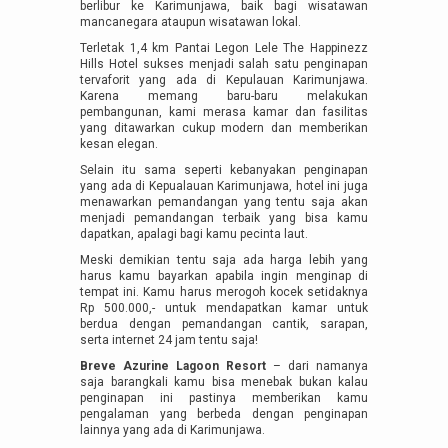
berlibur ke Karimunjawa, baik bagi wisatawan
mancanegara ataupun wisatawan lokal.
Terletak 1,4 km Pantai Legon Lele The Happinezz
Hills Hotel sukses menjadi salah satu penginapan
tervaforit yang ada di Kepulauan Karimunjawa.
Karena memang baru-baru melakukan
pembangunan, kami merasa kamar dan fasilitas
yang ditawarkan cukup modern dan memberikan
kesan elegan.
Selain itu sama seperti kebanyakan penginapan
yang ada di Kepualauan Karimunjawa, hotel ini juga
menawarkan pemandangan yang tentu saja akan
menjadi pemandangan terbaik yang bisa kamu
dapatkan, apalagi bagi kamu pecinta laut.
Meski demikian tentu saja ada harga lebih yang
harus kamu bayarkan apabila ingin menginap di
tempat ini. Kamu harus merogoh kocek setidaknya
Rp 500.000,- untuk mendapatkan kamar untuk
berdua dengan pemandangan cantik, sarapan,
serta internet 24 jam tentu saja!
Breve Azurine Lagoon Resort
– dari namanya
saja barangkali kamu bisa menebak bukan kalau
penginapan ini pastinya memberikan kamu
pengalaman yang berbeda dengan penginapan
lainnya yang ada di Karimunjawa.