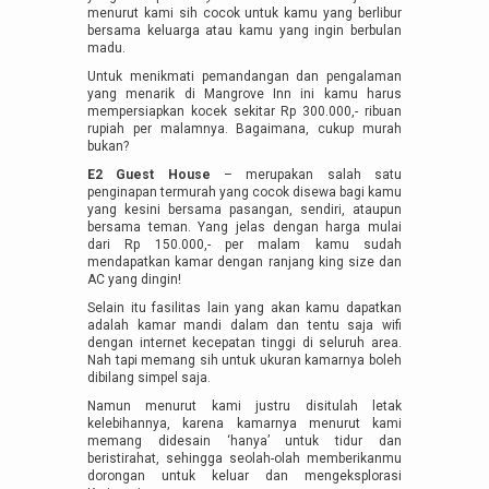
menurut kami sih cocok untuk kamu yang berlibur
bersama keluarga atau kamu yang ingin berbulan
madu.
Untuk menikmati pemandangan dan pengalaman
yang menarik di Mangrove Inn ini kamu harus
mempersiapkan kocek sekitar Rp 300.000,- ribuan
rupiah per malamnya. Bagaimana, cukup murah
bukan?
E2 Guest House
– merupakan salah satu
penginapan termurah yang cocok disewa bagi kamu
yang kesini bersama pasangan, sendiri, ataupun
bersama teman. Yang jelas dengan harga mulai
dari Rp 150.000,- per malam kamu sudah
mendapatkan kamar dengan ranjang king size dan
AC yang dingin!
Selain itu fasilitas lain yang akan kamu dapatkan
adalah kamar mandi dalam dan tentu saja wifi
dengan internet kecepatan tinggi di seluruh area.
Nah tapi memang sih untuk ukuran kamarnya boleh
dibilang simpel saja.
Namun menurut kami justru disitulah letak
kelebihannya, karena kamarnya menurut kami
memang didesain ‘hanya’ untuk tidur dan
beristirahat, sehingga seolah-olah memberikanmu
dorongan untuk keluar dan mengeksplorasi