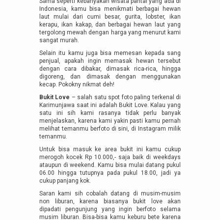
Sama seperti kebanyakan wisata pantai yang ada di
Indonesia, kamu bisa menikmati berbagai hewan
laut mulai dari cumi besar, gurita, lobster, ikan
kerapu, ikan kakap, dan berbagai hewan laut yang
tergolong mewah dengan harga yang menurut kami
sangat murah.
Selain itu kamu juga bisa memesan kepada sang
penjual, apakah ingin memasak hewan tersebut
dengan cara dibakar, dimasak rica-rica, hingga
digoreng, dan dimasak dengan menggunakan
kecap. Pokokny nikmat deh!
Bukit Love
– salah satu spot foto paling terkenal di
Karimunjawa saat ini adalah Bukit Love. Kalau yang
satu ini sih kami rasanya tidak perlu banyak
menjelaskan, karena kami yakin pasti kamu pernah
melihat temanmu berfoto di sini, di Instagram milik
temanmu.
Untuk bisa masuk ke area bukit ini kamu cukup
merogoh kocek Rp 10.000,- saja baik di weekdays
ataupun di weekend. Kamu bisa mulai datang pukul
06.00 hingga tutupnya pada pukul 18.00, jadi ya
cukup panjang kok.
Saran kami sih cobalah datang di musim-musim
non liburan, karena biasanya bukit love akan
dipadati pengunjung yang ingin berfoto selama
musim liburan. Bisa-bisa kamu keburu bete karena