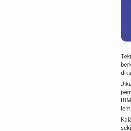
Tek
ber
dik
Jik
pen
IBM
lema
Kal
sek