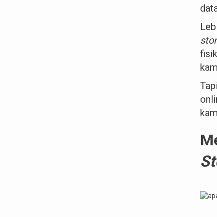
data
Leb
sto
fis
kam
Tapi
onli
kamu
Me
St