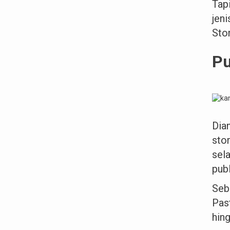
Tap
jen
Sto
Pu
Dia
sto
sel
pub
Seb
Pas
hin