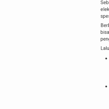
Seb
ele
spe
Ber
bis
pen
Lalu