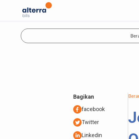
Ber
Bera
Bagikan
facebook
J
Twitter
Linkedin