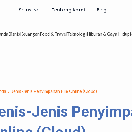
Solusi
Tentang Kami
Blog
anda
Bisnis
Keuangan
Food & Travel
Teknologi
Hiburan & Gaya Hidup
nda
/
Jenis-Jenis Penyimpanan File Online (Cloud)
enis-Jenis Penyimp