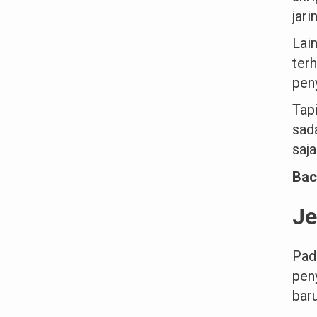
jar
Lai
ter
pen
Tap
sada
saj
Bac
Je
Pad
pen
bar