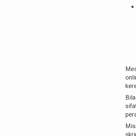
Mes
onl
kere
Bil
sif
per
Mis
skr