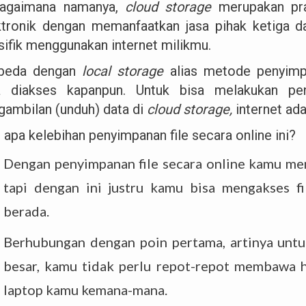
agaimana namanya,
cloud storage
merupakan pr
ktronik dengan memanfaatkan jasa pihak ketiga d
sifik menggunakan internet milikmu.
beda dengan
local storage
alias metode penyimp
a diakses kapanpun. Untuk bisa melakukan pe
gambilan (unduh) data di
cloud storage,
internet ada
 apa kelebihan penyimpanan file secara online ini?
Dengan penyimpanan file secara online kamu m
tapi dengan ini justru kamu bisa mengakses 
berada.
Berhubungan dengan poin pertama, artinya unt
besar, kamu tidak perlu repot-repot membawa h
laptop kamu kemana-mana.