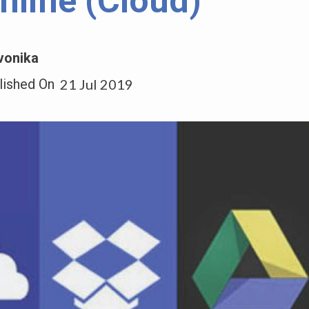
nline (Cloud)
vonika
lished On
21 Jul 2019