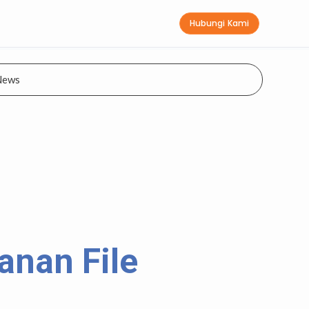
Hubungi Kami
News
anan File