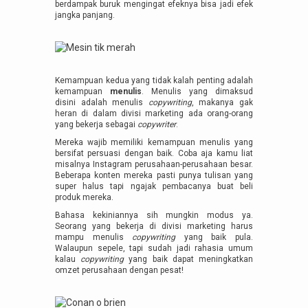
berdampak buruk mengingat efeknya bisa jadi efek
jangka panjang.
Kemampuan kedua yang tidak kalah penting adalah
kemampuan
menulis
. Menulis yang dimaksud
disini adalah menulis
copywriting
, makanya gak
heran di dalam divisi marketing ada orang-orang
yang bekerja sebagai
copywriter
.
Mereka wajib memiliki kemampuan menulis yang
bersifat persuasi dengan baik. Coba aja kamu liat
misalnya Instagram perusahaan-perusahaan besar.
Beberapa konten mereka pasti punya tulisan yang
super halus tapi ngajak pembacanya buat beli
produk mereka.
Bahasa kekiniannya sih mungkin modus ya.
Seorang yang bekerja di divisi marketing harus
mampu menulis
copywriting
yang baik pula.
Walaupun sepele, tapi sudah jadi rahasia umum
kalau
copywriting
yang baik dapat meningkatkan
omzet perusahaan dengan pesat!