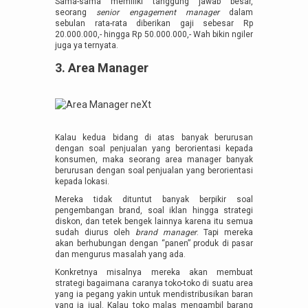
Sama-sama memiliki tanggung jawab besar,
seorang
senior engagement manager
dalam
sebulan rata-rata diberikan gaji sebesar Rp
20.000.000,- hingga Rp 50.000.000,- Wah bikin ngiler
juga ya ternyata.
3. Area Manager
Kalau kedua bidang di atas banyak berurusan
dengan soal penjualan yang berorientasi kepada
konsumen, maka seorang area manager banyak
berurusan dengan soal penjualan yang berorientasi
kepada lokasi.
Mereka tidak dituntut banyak berpikir soal
pengembangan brand, soal iklan hingga strategi
diskon, dan tetek bengek lainnya karena itu semua
sudah diurus oleh
brand manager
. Tapi mereka
akan berhubungan dengan “panen” produk di pasar
dan mengurus masalah yang ada.
Konkretnya misalnya mereka akan membuat
strategi bagaimana caranya toko-toko di suatu area
yang ia pegang yakin untuk mendistribusikan baran
yang ia jual. Kalau toko malas mengambil barang