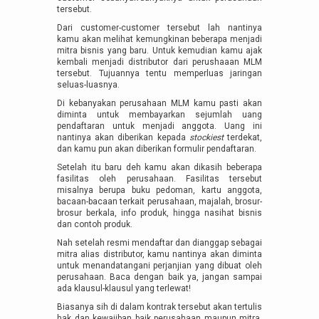
tersebut.
Dari customer-customer tersebut lah nantinya
kamu akan melihat kemungkinan beberapa menjadi
mitra bisnis yang baru. Untuk kemudian kamu ajak
kembali menjadi distributor dari perushaaan MLM
tersebut. Tujuannya tentu memperluas jaringan
seluas-luasnya.
Di kebanyakan perusahaan MLM kamu pasti akan
diminta untuk membayarkan sejumlah uang
pendaftaran untuk menjadi anggota. Uang ini
nantinya akan diberikan kepada
stockiest
terdekat,
dan kamu pun akan diberikan formulir pendaftaran.
Setelah itu baru deh kamu akan dikasih beberapa
fasilitas oleh perusahaan. Fasilitas tersebut
misalnya berupa buku pedoman, kartu anggota,
bacaan-bacaan terkait perusahaan, majalah, brosur-
brosur berkala, info produk, hingga nasihat bisnis
dan contoh produk.
Nah setelah resmi mendaftar dan dianggap sebagai
mitra alias distributor, kamu nantinya akan diminta
untuk menandatangani perjanjian yang dibuat oleh
perusahaan. Baca dengan baik ya, jangan sampai
ada klausul-klausul yang terlewat!
Biasanya sih di dalam kontrak tersebut akan tertulis
hak dan kewajiban baik perusahaan maupun mitra.