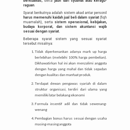
berkualitas,
serta
jauh dari syubhat atau keragu-
raguan
.
Syarat berikutnya adalah sistem akad antar personil
harus memenuhi kaidah jual beli dalam syariat
(fiqh
muamalah), serta
sistem operasional, kebijakan,
budaya korporat, dan sistem akuntansi wajib
sesuai dengan syariat.
Beberapa syarat sistem yang sesuai syariat
tersebut misalnya:
Tidak diperkenankan adanya mark up harga
berlebihan (melebihi 100% harga pembelian).
Dikhawatirkan hal ini akan menzalimi anggota
dengan harga yang mahal dan tidak sepadan
dengan kualitas dan manfaat produk.
Terdapat dewan pengawas syariah di dalam
struktur organisasi, terdiri dari ulama yang
memiliki latar belakang ekonomi
Formula insentif adil dan tidak sewenang-
wenang
Pembagian bonus harus sesuai dengan usaha
masing-masing anggota