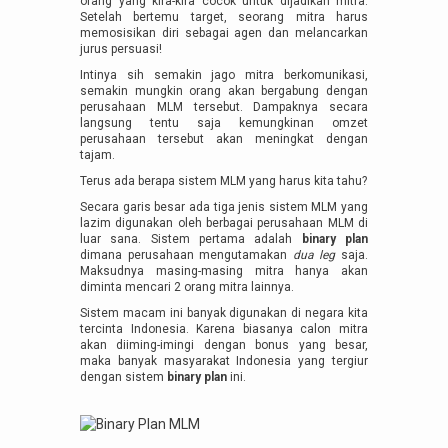
orang yang kira-kira cocok untuk dijadikan mitra.
Setelah bertemu target, seorang mitra harus
memosisikan diri sebagai agen dan melancarkan
jurus persuasi!
Intinya sih semakin jago mitra berkomunikasi,
semakin mungkin orang akan bergabung dengan
perusahaan MLM tersebut. Dampaknya secara
langsung tentu saja kemungkinan omzet
perusahaan tersebut akan meningkat dengan
tajam.
Terus ada berapa sistem MLM yang harus kita tahu?
Secara garis besar ada tiga jenis sistem MLM yang
lazim digunakan oleh berbagai perusahaan MLM di
luar sana. Sistem pertama adalah
binary plan
dimana perusahaan mengutamakan
dua leg
saja.
Maksudnya masing-masing mitra hanya akan
diminta mencari 2 orang mitra lainnya.
Sistem macam ini banyak digunakan di negara kita
tercinta Indonesia. Karena biasanya calon mitra
akan diiming-imingi dengan bonus yang besar,
maka banyak masyarakat Indonesia yang tergiur
dengan sistem
binary plan
ini.