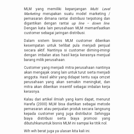
MLM yang memiliki kepanjangan
Multi Level
Marketing
merupakan suatu model marketing /
pemasaran dimana rantai distribusi terpotong dan
digantikan dengan rantai
up line – down line
.
Dengan kata lain perusahaan MLM memanfaatkan
customer sebagai jaringan distribusi.
Dalam sistem bisnis MLM customer diberikan
kesempatan untuk terlibat pula menjadi penjual
secara aktif. Nantinya si customer diiming-imingi
dengan imbalan atas hasil kerja kerasnya menjual
barang milik perusahaan.
Customer yang menjadi mitra perusahaan nantinya
akan mengajak orang lain untuk turut serta menjadi
anggota. Hasil akhir yang didapat tentu saja omzet
perusahaan yang akan semakin meningkat, dan
mitra akan diberikan insentif sebagai imbalan kerja
kerasnya.
Kalau dari artikel ilmiah yang kami dapat, menurut
Harefa (2000) MLM bisa diartikan sebagai metode
pemasaran atau penjualan produk secara langsung
kepada customer yang juga distributor. Sehingga
biaya distribusi serta biaya promosi yang
dibutuhkanuntuk bisnis MLM ini sampai ke titik nol.
Wih wih berat juga ya ulasan kita kali ini.