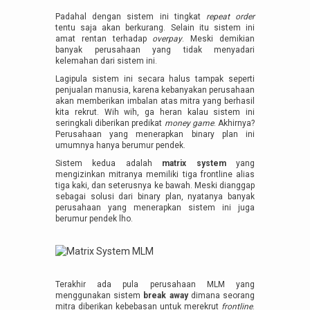
Padahal dengan sistem ini tingkat
repeat order
tentu saja akan berkurang. Selain itu sistem ini
amat rentan terhadap
overpay
. Meski demikian
banyak perusahaan yang tidak menyadari
kelemahan dari sistem ini.
Lagipula sistem ini secara halus tampak seperti
penjualan manusia, karena kebanyakan perusahaan
akan memberikan imbalan atas mitra yang berhasil
kita rekrut. Wih wih, ga heran kalau sistem ini
seringkali diberikan predikat
money game
. Akhirnya?
Perusahaan yang menerapkan binary plan ini
umumnya hanya berumur pendek.
Sistem kedua adalah
matrix system
yang
mengizinkan mitranya memiliki tiga frontline alias
tiga kaki, dan seterusnya ke bawah. Meski dianggap
sebagai solusi dari binary plan, nyatanya banyak
perusahaan yang menerapkan sistem ini juga
berumur pendek lho.
Terakhir ada pula perusahaan MLM yang
menggunakan sistem
break away
dimana seorang
mitra diberikan kebebasan untuk merekrut
frontline
.