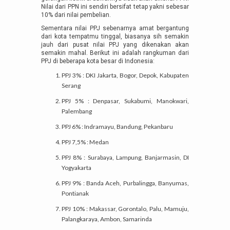
Nilai dari PPN ini sendiri bersifat tetap yakni sebesar
10% dari nilai pembelian.
Sementara nilai PPJ sebenarnya amat bergantung
dari kota tempatmu tinggal, biasanya sih semakin
jauh dari pusat nilai PPJ yang dikenakan akan
semakin mahal. Berikut ini adalah rangkuman dari
PPJ di beberapa kota besar di Indonesia:
PPJ 3% : DKI Jakarta, Bogor, Depok, Kabupaten
Serang
PPJ 5% : Denpasar, Sukabumi, Manokwari,
Palembang
PPJ 6% : Indramayu, Bandung, Pekanbaru
PPJ 7,5% : Medan
PPJ 8% : Surabaya, Lampung, Banjarmasin, DI
Yogyakarta
PPJ 9% : Banda Aceh, Purbalingga, Banyumas,
Pontianak
PPJ 10% : Makassar, Gorontalo, Palu, Mamuju,
Palangkaraya, Ambon, Samarinda