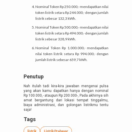
Nominal Token Rp 250.000,- mendapatkan nilai
token listrik setara Rp 244.000,- dengan jumlah
listrik sebesar 132,3 kWh.
Nominal Token Rp 500.000,- mendapatkan nilai
token listrik setara Rp 494.000,- dengan jumlah
listrik sebesar 328,9 kWh.
Nominal Token Rp 1.000.000,- mendapatkan
nilai token listrik setara Rp 994.000,- dengan
jumlah listrik sebesar 659,7 kWh.
Penutup
Nah itulah tadi kira-kira jawaban mengenai pulsa
yang akan kamu dapatkan hanya dengan nominal
Rp 100.000,- ataupun Rp 200.000-, Pada akhirnya sih
amat bergantung dari lokasi tempat tinggalmu,
biaya administrasi, dan golongan listrikmu tentu
saja!
Tags
listrik
Listrik Prabayar