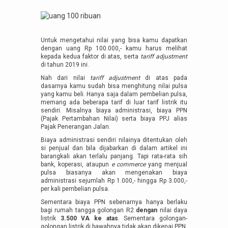
Untuk mengetahui nilai yang bisa kamu dapatkan
dengan uang Rp 100.000,- kamu harus melihat
kepada kedua faktor di atas, serta
tariff adjustment
di tahun 2019 ini.
Nah dari nilai
tariff adjustment
di atas pada
dasarnya kamu sudah bisa menghitung nilai pulsa
yang kamu beli. Hanya saja dalam pembelian pulsa,
memang ada beberapa tarif di luar tarif listrik itu
sendiri. Misalnya biaya administrasi, biaya PPN
(Pajak Pertambahan Nilai) serta biaya PPJ alias
Pajak Penerangan Jalan.
Biaya administrasi sendiri nilainya ditentukan oleh
si penjual dan bila dijabarkan di dalam artikel ini
barangkali akan terlalu panjang. Tapi rata-rata sih
bank, koperasi, ataupun
e commerce
yang menjual
pulsa biasanya akan mengenakan biaya
administrasi sejumlah Rp 1.000,- hingga Rp 3.000,-
per kali pembelian pulsa.
Sementara biaya PPN sebenarnya hanya berlaku
bagi rumah tangga golongan R2
dengan
nilai daya
listrik
3.500 VA ke atas
. Sementara golongan-
golongan listrik di bawahnya tidak akan dikenai PPN.