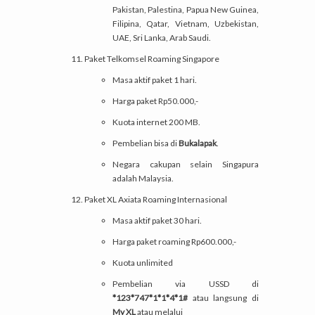
Pakistan, Palestina, Papua New Guinea,
Filipina, Qatar, Vietnam, Uzbekistan,
UAE, Sri Lanka, Arab Saudi.
Paket Telkomsel Roaming Singapore
Masa aktif paket 1 hari.
Harga paket Rp50.000,-
Kuota internet 200 MB.
Pembelian bisa di
Bukalapak
.
Negara cakupan selain Singapura
adalah Malaysia.
Paket XL Axiata Roaming Internasional
Masa aktif paket 30 hari.
Harga paket roaming Rp600.000,-
Kuota unlimited
Pembelian via USSD di
*123*747*1*1*4*1#
atau langsung di
My XL
atau melalui