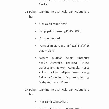
Serikat.
Paket Roaming Indosat Asia dan Australia 7
hari
Masa aktif paket 7 hari.
Harga paket roaming Rp450.000,-
Kuota unlimited
Pembelian via USSD di
*122*1*5*3*1#
atau melalui
Negara cakupan selain Singapura
adalah Australia, Thailand, Brunei
Darussalam, Taiwan, Kamboja, Korea
Selatan, China, Filipina, Hong Kong,
Selandia Baru, India, Myanmar, Jepang,
Malaysia, Macau China.
Paket Roaming Indosat Asia dan Australia 5
hari
Masa aktif paket 5 hari.
Harga paket roaming Rp300.000,-