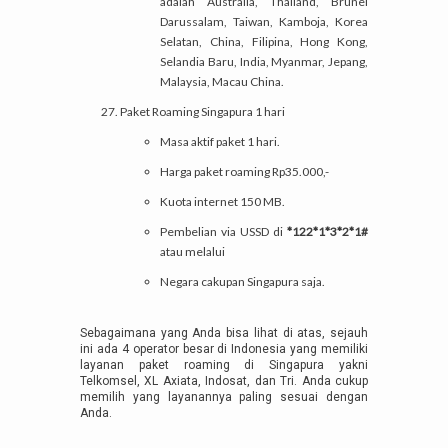
adalah Australia, Thailand, Brunei
Darussalam, Taiwan, Kamboja, Korea
Selatan, China, Filipina, Hong Kong,
Selandia Baru, India, Myanmar, Jepang,
Malaysia, Macau China.
Paket Roaming Singapura 1 hari
Masa aktif paket 1 hari.
Harga paket roaming Rp35.000,-
Kuota internet 150 MB.
Pembelian via USSD di
*122*1*3*2*1#
atau melalui
Negara cakupan Singapura saja.
Sebagaimana yang Anda bisa lihat di atas, sejauh
ini ada 4 operator besar di Indonesia yang memiliki
layanan paket roaming di Singapura yakni
Telkomsel, XL Axiata, Indosat, dan Tri. Anda cukup
memilih yang layanannya paling sesuai dengan
Anda.