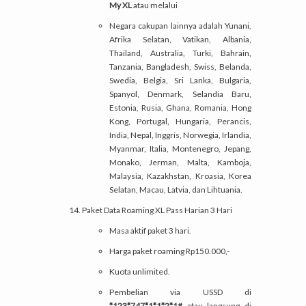
My XL
atau melalui
Negara cakupan lainnya adalah Yunani,
Afrika Selatan, Vatikan, Albania,
Thailand, Australia, Turki, Bahrain,
Tanzania, Bangladesh, Swiss, Belanda,
Swedia, Belgia, Sri Lanka, Bulgaria,
Spanyol, Denmark, Selandia Baru,
Estonia, Rusia, Ghana, Romania, Hong
Kong, Portugal, Hungaria, Perancis,
India, Nepal, Inggris, Norwegia, Irlandia,
Myanmar, Italia, Montenegro, Jepang,
Monako, Jerman, Malta, Kamboja,
Malaysia, Kazakhstan, Kroasia, Korea
Selatan, Macau, Latvia, dan Lihtuania.
Paket Data Roaming XL Pass Harian 3 Hari
Masa aktif paket 3 hari.
Harga paket roaming Rp150.000,-
Kuota unlimited.
Pembelian via USSD di
*123*747*1*1*2*1#
atau langsung di