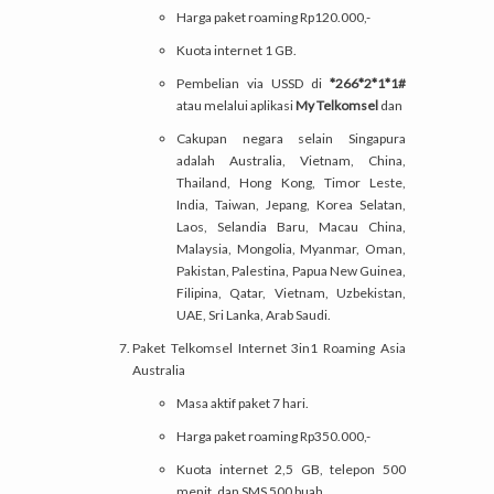
Harga paket roaming Rp120.000,-
Kuota internet 1 GB.
Pembelian via USSD di
*266*2*1*1#
atau melalui aplikasi
My Telkomsel
dan
Cakupan negara selain Singapura
adalah Australia, Vietnam, China,
Thailand, Hong Kong, Timor Leste,
India, Taiwan, Jepang, Korea Selatan,
Laos, Selandia Baru, Macau China,
Malaysia, Mongolia, Myanmar, Oman,
Pakistan, Palestina, Papua New Guinea,
Filipina, Qatar, Vietnam, Uzbekistan,
UAE, Sri Lanka, Arab Saudi.
Paket Telkomsel Internet 3in1 Roaming Asia
Australia
Masa aktif paket 7 hari.
Harga paket roaming Rp350.000,-
Kuota internet 2,5 GB, telepon 500
menit, dan SMS 500 buah.