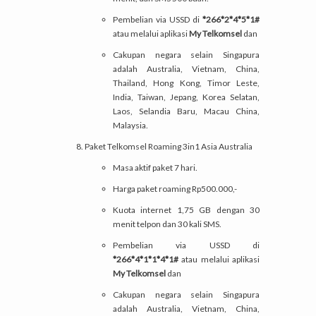
Pembelian via USSD di
*266*2*4*5*1#
atau melalui aplikasi
My Telkomsel
dan
Cakupan negara selain Singapura
adalah Australia, Vietnam, China,
Thailand, Hong Kong, Timor Leste,
India, Taiwan, Jepang, Korea Selatan,
Laos, Selandia Baru, Macau China,
Malaysia.
Paket Telkomsel Roaming 3in1 Asia Australia
Masa aktif paket 7 hari.
Harga paket roaming Rp500.000,-
Kuota internet 1,75 GB dengan 30
menit telpon dan 30 kali SMS.
Pembelian via USSD di
*266*4*1*1*4*1#
atau melalui aplikasi
My Telkomsel
dan
Cakupan negara selain Singapura
adalah Australia, Vietnam, China,