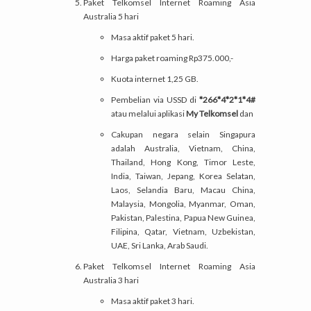
Paket Telkomsel Internet Roaming Asia
Australia 5 hari
Masa aktif paket 5 hari.
Harga paket roaming Rp375.000,-
Kuota internet 1,25 GB.
Pembelian via USSD di
*266*4*2*1*4#
atau melalui aplikasi
My Telkomsel
dan
Cakupan negara selain Singapura
adalah Australia, Vietnam, China,
Thailand, Hong Kong, Timor Leste,
India, Taiwan, Jepang, Korea Selatan,
Laos, Selandia Baru, Macau China,
Malaysia, Mongolia, Myanmar, Oman,
Pakistan, Palestina, Papua New Guinea,
Filipina, Qatar, Vietnam, Uzbekistan,
UAE, Sri Lanka, Arab Saudi.
Paket Telkomsel Internet Roaming Asia
Australia 3 hari
Masa aktif paket 3 hari.