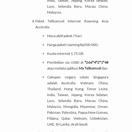
India, Taiwan, Jepang, Korea Selatan,
Laos, Selandia Baru, Macau China,
Malaysia.
Paket Telkomsel Internet Roaming Asia
Australia
Masa aktif paket 7 hari.
Harga paket roaming Rp500.000,-
Kuota internet 1,75 GB.
Pembelian via USSD di
*266*4*2*1*4#
atau melalui aplikasi
My Telkomsel
dan
Cakupan negara selain Singapura
adalah Australia, Vietnam, China,
Thailand, Hong Kong, Timor Leste,
India, Taiwan, Jepang, Korea Selatan,
Laos, Selandia Baru, Macau China,
Malaysia, Mongolia, Myanmar, Oman,
Pakistan, Palestina, Papua New Guinea,
Filipina, Qatar, Vietnam, Uzbekistan,
UAE, Sri Lanka, Arab Saudi.