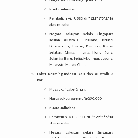
Kuota unlimited
Pembelian via USSD di
*122*1*5*2*1#
atau melalui
Negara cakupan selain Singapura
adalah Australia, Thailand, Brunei
Darussalam, Taiwan, Kamboja, Korea
Selatan, China, Filipina, Hong Kong,
Selandia Baru, India, Myanmar, Jepang,
Malaysia, Macau China.
Paket Roaming Indosat Asia dan Australia 3
hari
Masa aktif paket 5 hari.
Harga paket roaming Rp250.000,-
Kuota unlimited
Pembelian via USSD di
*122*1*5*1#
atau melalui
Negara cakupan selain Singapura