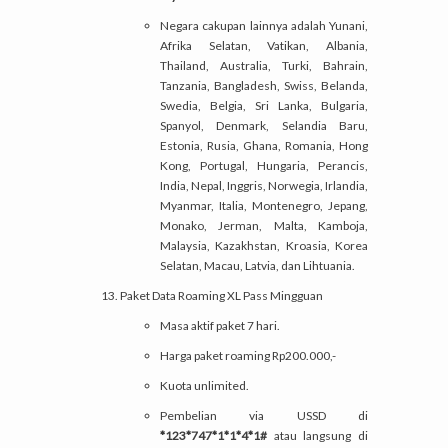
Negara cakupan lainnya adalah Yunani,
Afrika Selatan, Vatikan, Albania,
Thailand, Australia, Turki, Bahrain,
Tanzania, Bangladesh, Swiss, Belanda,
Swedia, Belgia, Sri Lanka, Bulgaria,
Spanyol, Denmark, Selandia Baru,
Estonia, Rusia, Ghana, Romania, Hong
Kong, Portugal, Hungaria, Perancis,
India, Nepal, Inggris, Norwegia, Irlandia,
Myanmar, Italia, Montenegro, Jepang,
Monako, Jerman, Malta, Kamboja,
Malaysia, Kazakhstan, Kroasia, Korea
Selatan, Macau, Latvia, dan Lihtuania.
Paket Data Roaming XL Pass Mingguan
Masa aktif paket 7 hari.
Harga paket roaming Rp200.000,-
Kuota unlimited.
Pembelian via USSD di
*123*747*1*1*4*1#
atau langsung di