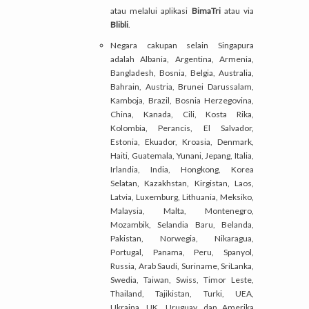
atau melalui aplikasi
BimaTri
atau via
Blibli
.
Negara cakupan selain Singapura
adalah Albania, Argentina, Armenia,
Bangladesh, Bosnia, Belgia, Australia,
Bahrain, Austria, Brunei Darussalam,
Kamboja, Brazil, Bosnia Herzegovina,
China, Kanada, Cili, Kosta Rika,
Kolombia, Perancis, El Salvador,
Estonia, Ekuador, Kroasia, Denmark,
Haiti, Guatemala, Yunani, Jepang, Italia,
Irlandia, India, Hongkong, Korea
Selatan, Kazakhstan, Kirgistan, Laos,
Latvia, Luxemburg, Lithuania, Meksiko,
Malaysia, Malta, Montenegro,
Mozambik, Selandia Baru, Belanda,
Pakistan, Norwegia, Nikaragua,
Portugal, Panama, Peru, Spanyol,
Russia, Arab Saudi, Suriname, SriLanka,
Swedia, Taiwan, Swiss, Timor Leste,
Thailand, Tajikistan, Turki, UEA,
Ukraina, UK, Uruguay, dan Amerika