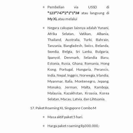
Pembelian via USSD di
*123*747*2*1*1*3#
atau langsung di
My XL
atau melalui
Negara cakupan lainnya adalah Yunani,
Afrika Selatan, Vatikan, Albania,
Thailand, Australia, Turki, Bahrain,
Tanzania, Bangladesh, Swiss, Belanda,
Swedia, Belgia, Sri Lanka, Bulgaria,
Spanyol, Denmark, Selandia Baru,
Estonia, Rusia, Ghana, Romania, Hong
Kong, Portugal, Hungaria, Perancis,
India, Nepal, Inggris, Norwegia, Irlandia,
Myanmar, Italia, Montenegro, Jepang,
Monako, Jerman, Malta, Kamboja,
Malaysia, Kazakhstan, Kroasia, Korea
Selatan, Macau, Latvia, dan Lihtuania.
Paket Roaming XL Singapore Combo M
Masa aktif paket 5 hari.
Harga paket roaming Rp300.000,-