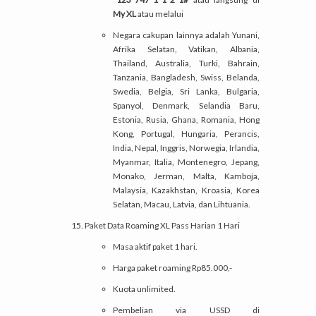
My XL
atau melalui
Negara cakupan lainnya adalah Yunani,
Afrika Selatan, Vatikan, Albania,
Thailand, Australia, Turki, Bahrain,
Tanzania, Bangladesh, Swiss, Belanda,
Swedia, Belgia, Sri Lanka, Bulgaria,
Spanyol, Denmark, Selandia Baru,
Estonia, Rusia, Ghana, Romania, Hong
Kong, Portugal, Hungaria, Perancis,
India, Nepal, Inggris, Norwegia, Irlandia,
Myanmar, Italia, Montenegro, Jepang,
Monako, Jerman, Malta, Kamboja,
Malaysia, Kazakhstan, Kroasia, Korea
Selatan, Macau, Latvia, dan Lihtuania.
Paket Data Roaming XL Pass Harian 1 Hari
Masa aktif paket 1 hari.
Harga paket roaming Rp85.000,-
Kuota unlimited.
Pembelian via USSD di