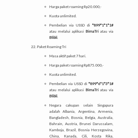
Harga paket roaming Rp20.000,-
Kuota unlimited.
Pembelian via USSD di
*899*1*1*1#
atau melalui aplikasi
BimaTri
atau via
Blibli
.
Paket Roaming Tri
Masa aktif paket 7 hari.
Harga paket roaming Rp875.000,-
Kuota unlimited.
Pembelian via USSD di
*899*6*1*3*1#
atau melalui aplikasi
BimaTri
atau via
Blibli
.
Negara cakupan selain Singapura
adalah Albania, Argentina, Armenia,
Bangladesh, Bosnia, Belgia, Australia,
Bahrain, Austria, Brunei Darussalam,
Kamboja, Brazil, Bosnia Herzegovina,
China, Kanada, Cili, Kosta Rika,