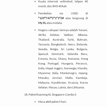
Kuota internet unlimited, telpon 40
menit, dan SMS 40 kali.
Pembelian via USSD di
*123*747*2*1*1*2#
atau langsung di
My XL
atau melalui
Negara cakupan lainnya adalah Yunani,
Afrika Selatan, Vatikan, Albania,
Thailand, Australia, Turki, Bahrain,
Tanzania, Bangladesh, Swiss, Belanda,
Swedia, Belgia, Sri Lanka, Bulgaria,
Spanyol, Denmark, Selandia Baru,
Estonia, Rusia, Ghana, Romania, Hong
Kong, Portugal, Hungaria, Perancis,
India, Nepal, Inggris, Norwegia, Irlandia,
Myanmar, Italia, Montenegro, Jepang,
Monako, Jerman, Malta, Kamboja,
Malaysia, Kazakhstan, Kroasia, Korea
Selatan, Macau, Latvia, dan Lihtuania.
Paket Roaming XL Singapore Combo S
Masa aktif paket 3 hari.