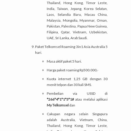
Thailand, Hong Kong, Timor Leste,
India, Taiwan, Jepang, Korea Selatan,
Laos, Selandia Baru, Macau China,
Malaysia, Mongolia, Myanmar, Oman,
Pakistan, Palestina, Papua New Guinea,
Filipina, Qatar, Vietnam, Uzbekistan,
UAE, Sri Lanka, Arab Saudi.
Paket Telkomsel Roaming 3in1 Asia Australia 5
hari.
Masa aktif paket 5 hari.
Harga paket roaming Rp500.000,-
Kuota internet 1,25 GB dengan 30
menit telpon dan 30 kali SMS.
Pembelian via USSD di
*266*4*1*1*3*1#
atau melalui aplikasi
My Telkomsel
dan
Cakupan negara selain Singapura
adalah Australia, Vietnam, China,
Thailand, Hong Kong, Timor Leste,