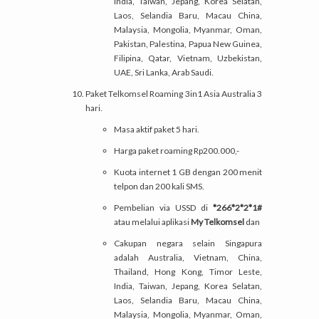
India, Taiwan, Jepang, Korea Selatan,
Laos, Selandia Baru, Macau China,
Malaysia, Mongolia, Myanmar, Oman,
Pakistan, Palestina, Papua New Guinea,
Filipina, Qatar, Vietnam, Uzbekistan,
UAE, Sri Lanka, Arab Saudi.
Paket Telkomsel Roaming 3in1 Asia Australia 3
hari.
Masa aktif paket 5 hari.
Harga paket roaming Rp200.000,-
Kuota internet 1 GB dengan 200 menit
telpon dan 200 kali SMS.
Pembelian via USSD di
*266*2*2*1#
atau melalui aplikasi
My Telkomsel
dan
Cakupan negara selain Singapura
adalah Australia, Vietnam, China,
Thailand, Hong Kong, Timor Leste,
India, Taiwan, Jepang, Korea Selatan,
Laos, Selandia Baru, Macau China,
Malaysia, Mongolia, Myanmar, Oman,