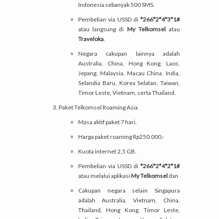
Indonesia sebanyak 500 SMS.
Pembelian via USSD di
*266*2*4*3*1#
atau langsung di
My Telkomsel
atau
Traveloka
.
Negara cakupan lainnya adalah
Australia, China, Hong Kong, Laos,
Jepang, Malaysia, Macau China, India,
Selandia Baru, Korea Selatan, Taiwan,
Timor Leste, Vietnam, serta Thailand.
Paket Telkomsel Roaming Asia
Masa aktif paket 7 hari.
Harga paket roaming Rp250.000,-
Kuota internet 2,5 GB.
Pembelian via USSD di
*266*2*4*2*1#
atau melalui aplikasi
My Telkomsel
dan
Cakupan negara selain Singapura
adalah Australia, Vietnam, China,
Thailand, Hong Kong, Timor Leste,