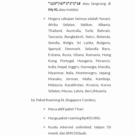
*123*747*1*1*1*1#
atau langsung di
My XL
atau melalui
Negara cakupan lainnya adalah Yunani,
Afrika Selatan, Vatikan, Albania,
Thailand, Australia, Turki, Bahrain,
Tanzania, Bangladesh, Swiss, Belanda,
Swedia, Belgia, Sri Lanka, Bulgaria,
Spanyol, Denmark, Selandia Baru,
Estonia, Rusia, Ghana, Romania, Hong
Kong, Portugal, Hungaria, Perancis,
India, Nepal, Inggris, Norwegia, Irlandia,
Myanmar, Italia, Montenegro, Jepang,
Monako, Jerman, Malta, Kamboja,
Malaysia, Kazakhstan, Kroasia, Korea
Selatan, Macau, Latvia, dan Lihtuania.
Paket Roaming XL Singapore Combo L
Masa aktif paket 7 hari.
Harga paket roaming Rp450.000,-
Kuota internet unlimited, telpon 50
menit, dan SMS 50 buah.