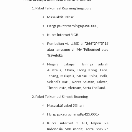
Paket Telkomsel Roaming Singapura
Masa aktif 30 hari.
Harga paket roaming Rp350.000,-
Kuota internet 5 GB.
Pembelian via USSD di
*266*2*4*3*1#
atau langsung di
My Telkomsel
atau
Traveloka
.
Negara cakupan lainnya adalah
Australia, China, Hong Kong, Laos,
Jepang, Malaysia, Macau China, India,
Selandia Baru, Korea Selatan, Taiwan,
Timor Leste, Vietnam, Serta Thailand.
Paket Telkomsel Simpati Roaming
Masa aktif paket 30 hari.
Harga paket roaming Rp425.000,-
Kuota internet 5 GB, telpon ke
Indonesia 500 menit, serta SMS ke