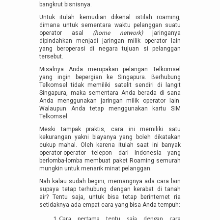
bangkrut bisnisnya.
Untuk itulah kemudian dikenal istilah roaming,
dimana untuk sementara waktu pelanggan suatu
operator asal
(home network)
jaringanya
dipindahkan menjadi jaringan milik operator lain
yang beroperasi di negara tujuan si pelanggan
tersebut.
Misalnya Anda merupakan pelangan Telkomsel
yang ingin bepergian ke Singapura. Berhubung
Telkomsel tidak memiliki satelit sendiri di langit
Singapura, maka sementara Anda berada di sana
Anda menggunakan jaringan milik operator lain.
Walaupun Anda tetap menggunakan kartu SIM
Telkomsel.
Meski tampak praktis, cara ini memiliki satu
kekurangan yakni biayanya yang boleh dikatakan
cukup mahal. Oleh karena itulah saat ini banyak
operator-operator telepon dari Indonesia yang
berlomba-lomba membuat paket Roaming semurah
mungkin untuk menarik minat pelanggan.
Nah kalau sudah begini, memangnya ada cara lain
supaya tetap terhubung dengan kerabat di tanah
air? Tentu saja, untuk bisa tetap berinternet ria
setidaknya ada empat cara yang bisa Anda tempuh:
Cara pertama tentu saja dengan cara