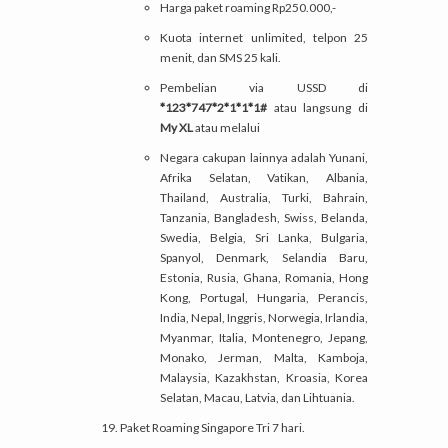
Harga paket roaming Rp250.000,-
Kuota internet unlimited, telpon 25
menit, dan SMS 25 kali.
Pembelian via USSD di
*123*747*2*1*1*1#
atau langsung di
My XL
atau melalui
Negara cakupan lainnya adalah Yunani,
Afrika Selatan, Vatikan, Albania,
Thailand, Australia, Turki, Bahrain,
Tanzania, Bangladesh, Swiss, Belanda,
Swedia, Belgia, Sri Lanka, Bulgaria,
Spanyol, Denmark, Selandia Baru,
Estonia, Rusia, Ghana, Romania, Hong
Kong, Portugal, Hungaria, Perancis,
India, Nepal, Inggris, Norwegia, Irlandia,
Myanmar, Italia, Montenegro, Jepang,
Monako, Jerman, Malta, Kamboja,
Malaysia, Kazakhstan, Kroasia, Korea
Selatan, Macau, Latvia, dan Lihtuania.
Paket Roaming Singapore Tri 7 hari.