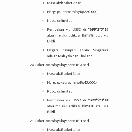
Masa aktif paket 7 hari.
Harga paket roaming Rp220.000,-
Kuota unlimited.
Pembelian via USSD di
*899*2*3*1#
atau melalui aplikasi
BimaTri
atau via
Blibli
.
Negara cakupan selain Singapura
adalah Malaysia dan Thailand.
Paket Roaming Singapore Tri 3 hari
Masa aktif paket 3 hari.
Harga paket roaming Rp45.000,-
Kuota unlimited.
Pembelian via USSD di
*899*2*3*1#
atau melalui aplikasi
BimaTri
atau via
Blibli
.
Paket Roaming Singapore Tri 1 hari
Masa aktif paket 1 hari.