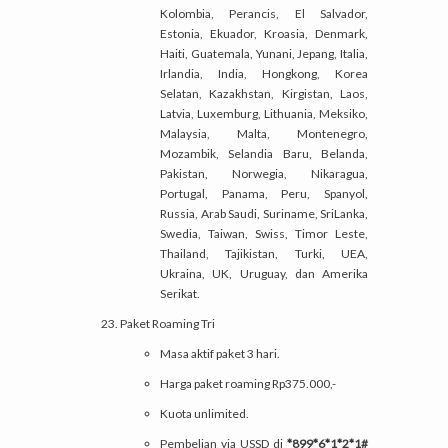
Kolombia, Perancis, El Salvador,
Estonia, Ekuador, Kroasia, Denmark,
Haiti, Guatemala, Yunani, Jepang, Italia,
Irlandia, India, Hongkong, Korea
Selatan, Kazakhstan, Kirgistan, Laos,
Latvia, Luxemburg, Lithuania, Meksiko,
Malaysia, Malta, Montenegro,
Mozambik, Selandia Baru, Belanda,
Pakistan, Norwegia, Nikaragua,
Portugal, Panama, Peru, Spanyol,
Russia, Arab Saudi, Suriname, SriLanka,
Swedia, Taiwan, Swiss, Timor Leste,
Thailand, Tajikistan, Turki, UEA,
Ukraina, UK, Uruguay, dan Amerika
Serikat.
Paket Roaming Tri
Masa aktif paket 3 hari.
Harga paket roaming Rp375.000,-
Kuota unlimited.
Pembelian via USSD di
*899*6*1*2*1#