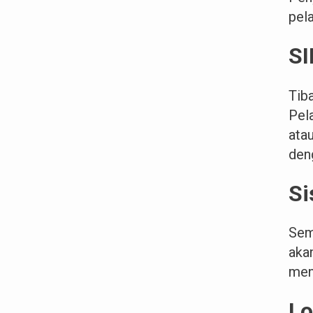
pela
SI
Tib
Pel
ata
den
Si
Sem
aka
men
Lo