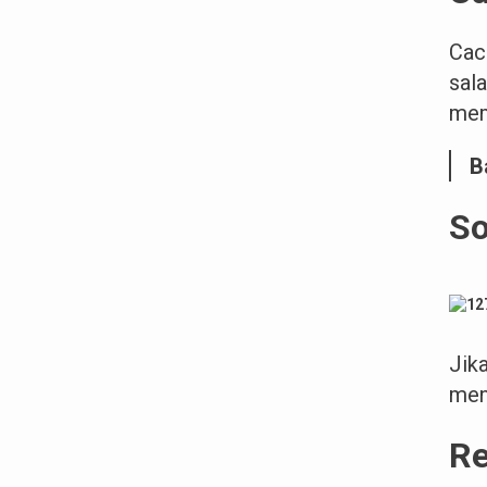
Cac
sal
mem
B
So
Jik
men
Re