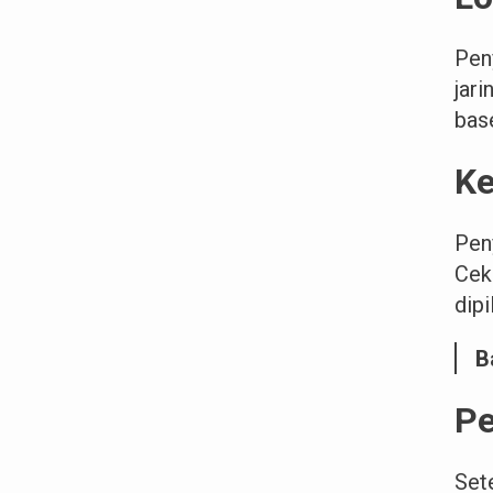
Pen
jar
base
Ke
Pen
Cek
dip
B
Pe
Set