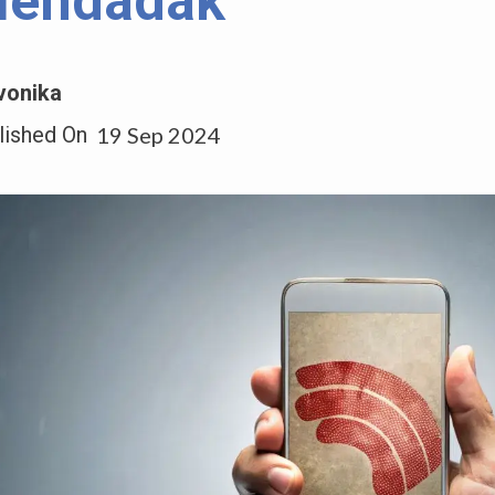
endadak
vonika
lished On
19 Sep 2024