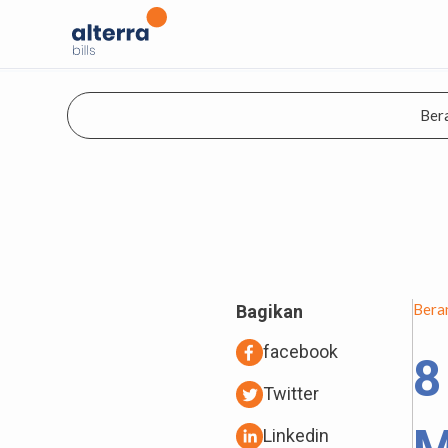
Ber
Bera
Bagikan
facebook
8
Twitter
Linkedin