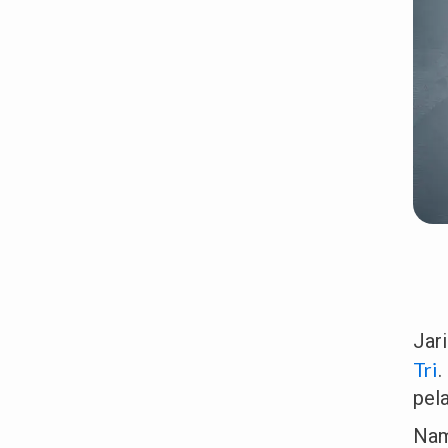
Jar
Tri
.
pel
Nam