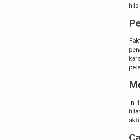
hila
Pe
Fak
pen
kar
pel
Mo
Ini 
hil
akti
C