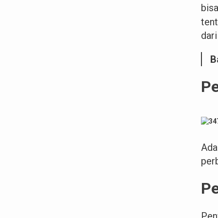
bis
ten
dari
B
Pe
Ada 
perb
Pe
Pen