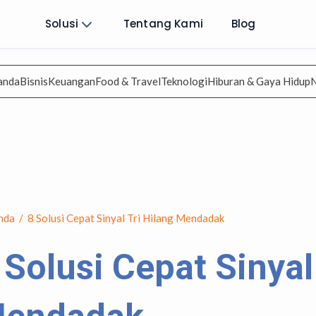
Solusi
Tentang Kami
Blog
anda
Bisnis
Keuangan
Food & Travel
Teknologi
Hiburan & Gaya Hidup
nda
/
8 Solusi Cepat Sinyal Tri Hilang Mendadak
 Solusi Cepat Sinyal