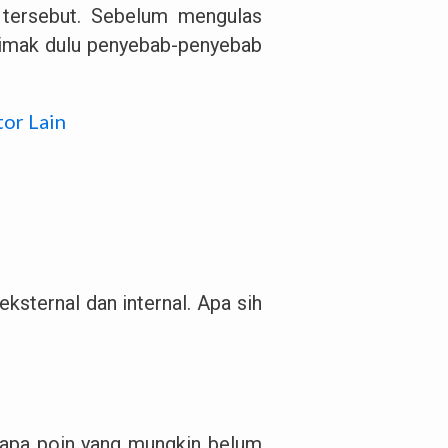
 tersebut. Sebelum mengulas
simak dulu penyebab-penyebab
tor Lain
eksternal dan internal. Apa sih
erapa poin yang mungkin belum