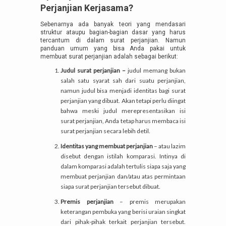
Perjanjian Kerjasama?
Sebenarnya ada banyak teori yang mendasari
struktur ataupu bagian-bagian dasar yang harus
tercantum di dalam surat perjanjian. Namun
panduan umum yang bisa Anda pakai untuk
membuat surat perjanjian adalah sebagai berikut:
Judul surat perjanjian
–
judul memang bukan
salah satu syarat sah dari suatu perjanjian,
namun judul bisa menjadi identitas bagi surat
perjanjian yang dibuat. Akan tetapi perlu diingat
bahwa meski judul merepresentasikan isi
surat perjanjian, Anda tetap harus membaca isi
surat perjanjian secara lebih detil.
Identitas yang membuat perjanjian
– atau lazim
disebut dengan istilah komparasi. Intinya di
dalam komparasi adalah tertulis siapa saja yang
membuat perjanjian dan/atau atas permintaan
siapa surat perjanjian tersebut dibuat.
Premis perjanjian
– premis merupakan
keterangan pembuka yang berisi uraian singkat
dari pihak-pihak terkait perjanjian tersebut.