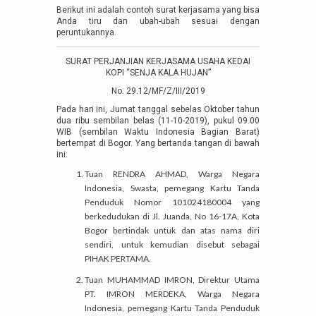
Berikut ini adalah contoh surat kerjasama yang bisa
Anda tiru dan ubah-ubah sesuai dengan
peruntukannya.
SURAT PERJANJIAN KERJASAMA USAHA KEDAI
KOPI “SENJA KALA HUJAN”
No. 29.12/MF/Z/III/2019
Pada hari ini, Jumat tanggal sebelas Oktober tahun
dua ribu sembilan belas (11-10-2019), pukul 09.00
WIB (sembilan Waktu Indonesia Bagian Barat)
bertempat di Bogor. Yang bertanda tangan di bawah
ini:
Tuan RENDRA AHMAD, Warga Negara
Indonesia, Swasta, pemegang Kartu Tanda
Penduduk Nomor 101024180004 yang
berkedudukan di Jl. Juanda, No 16-17A, Kota
Bogor bertindak untuk dan atas nama diri
sendiri, untuk kemudian disebut sebagai
PIHAK PERTAMA.
Tuan MUHAMMAD IMRON, Direktur Utama
PT. IMRON MERDEKA, Warga Negara
Indonesia, pemegang Kartu Tanda Penduduk