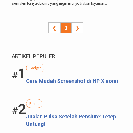
semakin banyak bisnis yang ingin menyediakan layanan
pembayaran tagihan dan produk digital...
❮
1
❯
ARTIKEL POPULER
1
Gadget
#
Cara Mudah Screenshot di HP Xiaomi
2
Bisnis
#
Jualan Pulsa Setelah Pensiun? Tetep
Untung!