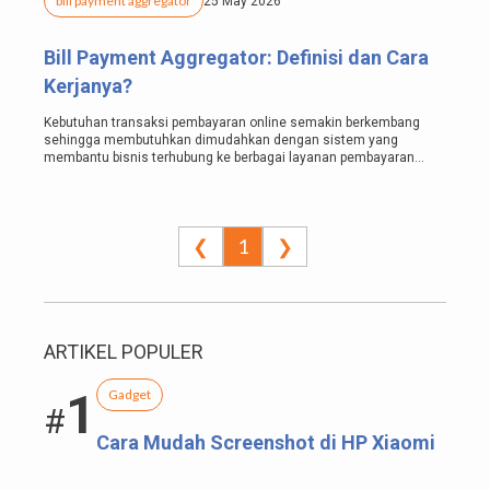
bill payment aggregator
25 May 2026
Bill Payment Aggregator: Definisi dan Cara
Kerjanya?
Kebutuhan transaksi pembayaran online semakin berkembang
sehingga membutuhkan dimudahkan dengan sistem yang
membantu bisnis terhubung ke berbagai layanan pembayaran
tagihan PPOB secara efisien, yaitu Bill...
❮
1
❯
ARTIKEL POPULER
1
Gadget
#
Cara Mudah Screenshot di HP Xiaomi