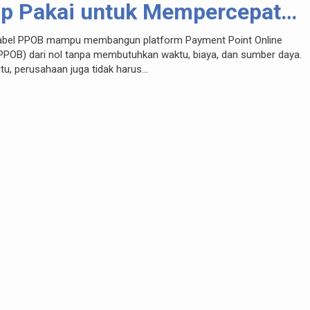
ap Pakai untuk Mempercepat
nis Digital Anda
abel PPOB mampu membangun platform Payment Point Online
PPOB) dari nol tanpa membutuhkan waktu, biaya, dan sumber daya.
itu, perusahaan juga tidak harus...