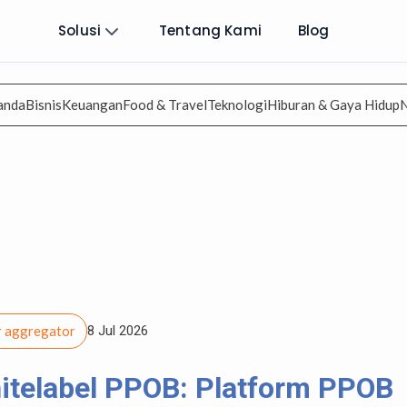
Solusi
Tentang Kami
Blog
anda
Bisnis
Keuangan
Food & Travel
Teknologi
Hiburan & Gaya Hidup
er aggregator
8 Jul 2026
itelabel PPOB: Platform PPOB