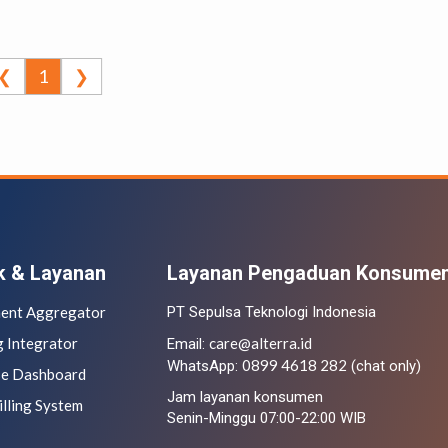
❮
1
❯
k & Layanan
Layanan Pengaduan Konsume
ment Aggregator
PT Sepulsa Teknologi Indonesia
g Integrator
care@alterra.id
Email:
0899 4618 282
WhatsApp:
(chat only)
se Dashboard
Jam layanan konsumen
illing System
Senin-Minggu 07:00-22:00 WIB