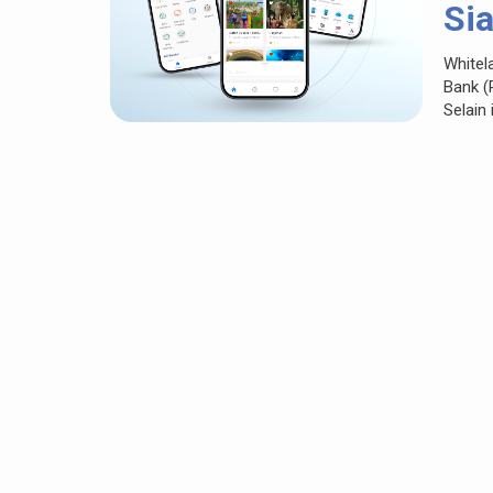
Si
Bis
Whitel
Bank (
Selain 