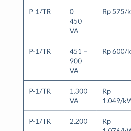
P-1/TR
0 –
Rp 575/
450
VA
P-1/TR
451 –
Rp 600/
900
VA
P-1/TR
1.300
Rp
VA
1.049/k
P-1/TR
2.200
Rp
–
1.076/k