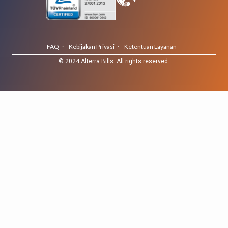
FAQ ·
Kebijakan Privasi ·
Ketentuan Layanan
© 2024 Alterra Bills. All rights reserved.