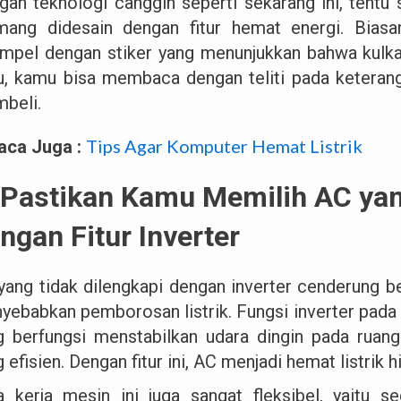
gan teknologi canggih seperti sekarang ini, tent
ang didesain dengan fitur hemat energi. Biasa
empel dengan stiker yang menunjukkan bahwa kulkas
u, kamu bisa membaca dengan teliti pada keteran
beli.
Tips Agar Komputer Hemat Listrik
aca Juga :
 Pastikan Kamu Memilih AC yan
ngan Fitur Inverter
yang tidak dilengkapi dengan inverter cenderung be
yebabkan pemborosan listrik. Fungsi inverter pad
g berfungsi menstabilkan udara dingin pada ruang
 efisien. Dengan fitur ini, AC menjadi hemat listrik
a kerja mesin ini juga sangat fleksibel, yaitu 