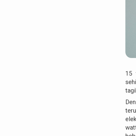
15 
seh
tag
Den
ter
ele
wat
beb