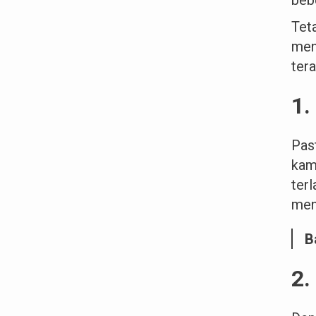
Tet
men
ter
1.
Pas
kam
ter
men
B
2.