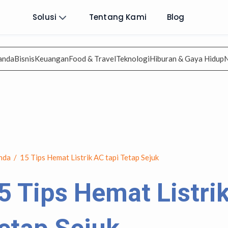
Solusi
Tentang Kami
Blog
anda
Bisnis
Keuangan
Food & Travel
Teknologi
Hiburan & Gaya Hidup
nda
/
15 Tips Hemat Listrik AC tapi Tetap Sejuk
5 Tips Hemat Listrik