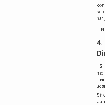
kond
seh
har
B
4.
Di
15 
men
rua
uda
Sir
opt