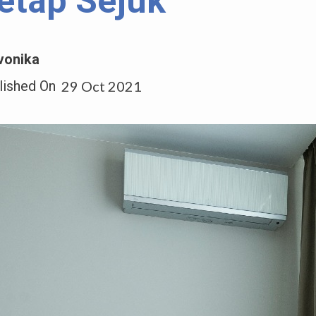
etap Sejuk
vonika
lished On
29 Oct 2021