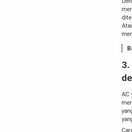
Den
mem
dit
Ata
mem
B
3.
de
AC 
men
yan
yang
Car