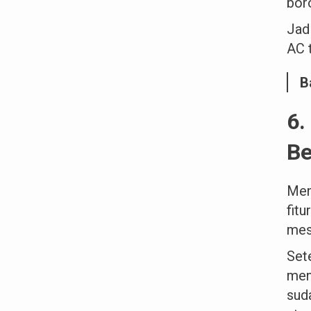
boro
Jad
AC t
B
6.
Be
Men
fit
mes
Set
men
sud