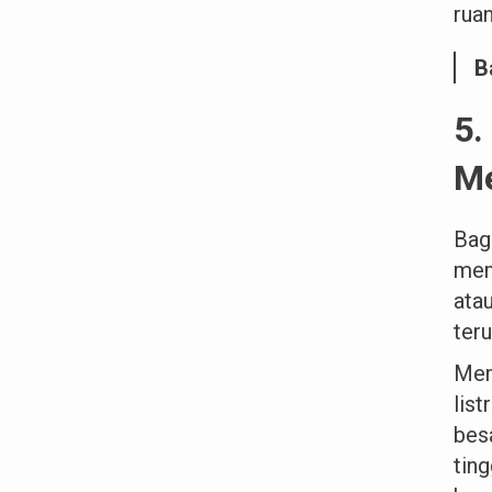
rua
B
5.
Me
Bag
mem
ata
teru
Mem
lis
bes
tin