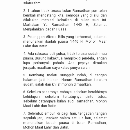
silaturahmi.
2. 1 tahun tidak terasa bulan Ramadhan pun telah
kembali mendatangi kita, semoga yang dilalui dan
dilakukan menjadi kebaikan di bulan suci ini.
Marhaban Ya Ramadhan 1440 H, Selamat
Menjalankan Ibadah Puasa.
3. Pelanggan Alterra Bills yang terhormat, selamat
menunaikan ibadah puasa 1440 H. Mohon Maaf
Lahir dan Batin.
4. Ada raksasa beli pulsa, tidak terasa sudah mau
puasa. Burung kakak tua nemplok di jendela, jangan
lupa perbanyak pahala. Ada pepaya dimakan
jerapah, maafkan saya kalau punya salah.
5. Kembang melati sungguh indah, di tengah
halaman jadi hiasan. Harum Ramadhan tercium
sudah, salah dan khilaf mohon dimaafkan.
6. Sebelum padamnya cahaya, sebelum berakhirnya
kehidupan, sebelum tertutupnya pintu tobat,
sebelum datangnya bulan suci Ramadhan, Mohon
Maaf Lahir dan Batin.
7. Selembut embun di pagi hari, tengadah tangan
sepuluh jari, ucapkan salam setulus hati, selamat
menunaikan ibadah puasa di bulan Ramadhan,
Mohon Maaf Lahir dan Batin.