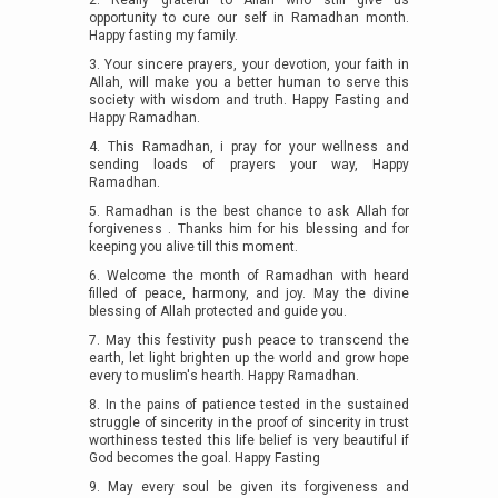
2. Really grateful to Allah who still give us
opportunity to cure our self in Ramadhan month.
Happy fasting my family.
3. Your sincere prayers, your devotion, your faith in
Allah, will make you a better human to serve this
society with wisdom and truth. Happy Fasting and
Happy Ramadhan.
4. This Ramadhan, i pray for your wellness and
sending loads of prayers your way, Happy
Ramadhan.
5. Ramadhan is the best chance to ask Allah for
forgiveness . Thanks him for his blessing and for
keeping you alive till this moment.
6. Welcome the month of Ramadhan with heard
filled of peace, harmony, and joy. May the divine
blessing of Allah protected and guide you.
7. May this festivity push peace to transcend the
earth, let light brighten up the world and grow hope
every to muslim's hearth. Happy Ramadhan.
8. In the pains of patience tested in the sustained
struggle of sincerity in the proof of sincerity in trust
worthiness tested this life belief is very beautiful if
God becomes the goal. Happy Fasting
9. May every soul be given its forgiveness and