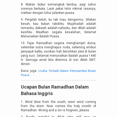
8. Makan bubur semangkuk berdua, pagi sahur
sorenya berbuka. Lauk pakai telor nikmat rasanya,
niatkan dengan luhur jalankan puasa.
9. Pergilah keluh, ku tak mau denganmu. Silakan
kesah, kau bukan takdirku. Mujahadah adalah
temanku, dakwah adalah nafasku, dan Allah adalah
kasihku. Maafkan segala kesalahan, Selamat
Menunaikan Ibadah Puasa.
10. Fajar Ramadhan segera menghampiri dunia,
selembar sutra menghapus noda, sebening embun
penyejuk kalbu, sucikan hati bersihkan jiwa di bulan
yang suci. Selamat menunaikan ibadah puasa 1440
H. Semoga amal kita diterima di sisi Allah SWT.
Amiiin
Usaha Terbaik Dalam Menyambut Bulan
Baca juga:
Puasa
Ucapan Bulan Ramadhan Dalam
Bahasa Inggris
1. Wind blow from the south, west wind coming
from the stern. Now comes the holy month of
Ramadhan. Wrong and a sin is forgiven, please.