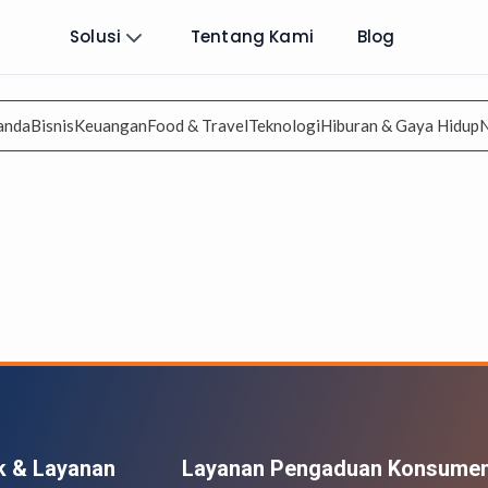
Solusi
Tentang Kami
Blog
anda
Bisnis
Keuangan
Food & Travel
Teknologi
Hiburan & Gaya Hidup
k & Layanan
Layanan Pengaduan Konsume