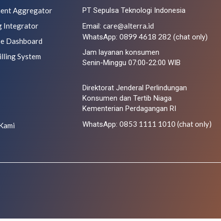
ment Aggregator
PT Sepulsa Teknologi Indonesia
g Integrator
care@alterra.id
Email:
0899 4618 282
WhatsApp:
(chat only)
se Dashboard
Jam layanan konsumen
illing System
Senin-Minggu 07:00-22:00 WIB
Direktorat Jenderal Perlindungan
Konsumen dan Tertib Niaga
Kementerian Perdagangan RI
0853 1111 1010 (chat only)
WhatsApp:
Kami