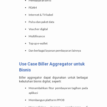
Pembayaran BPJS
PDAM
Internet & TV kabel
Pulsa dan paket data
Voucher digital
Multifinance
Top up e-wallet
Dan berbagai layanan pembayaran lainnya
Use Case Biller Aggregator untuk
Bisnis
Biller aggregator dapat digunakan untuk berbagai
kebutuhan bisnis digital, seperti:
Menambahkan fitur pembayaran tagihan pada
aplikasi
Membangun platform PPOB