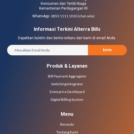
Konsumen dan Tertib Niaga
Kementerian Perdagangan RI
0853 1111 1010 (chat only)
WhatsApp:
Informasi Terkini Alterra Bills
Dapatkan buletin dan berita terbaru dari kami di email Anda.
kirim
Produk & Layanan
Bill Payment Aggregator
Switching Integrator
Enterprise Dashboard
Digital Billing System
Menu
Beranda
Tentang Kami