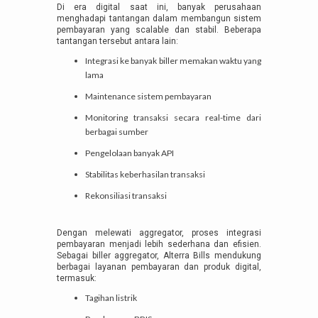
Di era digital saat ini, banyak perusahaan
menghadapi tantangan dalam membangun sistem
pembayaran yang scalable dan stabil. Beberapa
tantangan tersebut antara lain:
Integrasi ke banyak biller memakan waktu yang
lama
Maintenance sistem pembayaran
Monitoring transaksi secara real-time dari
berbagai sumber
Pengelolaan banyak API
Stabilitas keberhasilan transaksi
Rekonsiliasi transaksi
Dengan melewati aggregator, proses integrasi
pembayaran menjadi lebih sederhana dan efisien.
Sebagai biller aggregator, Alterra Bills mendukung
berbagai layanan pembayaran dan produk digital,
termasuk:
Tagihan listrik